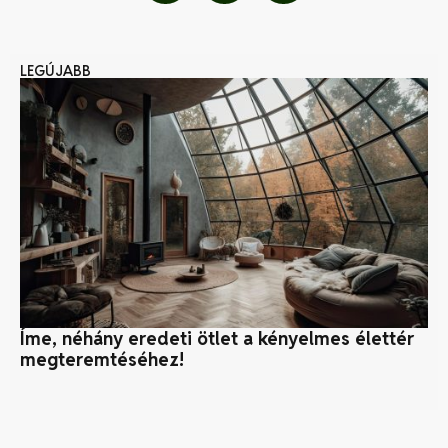
LEGÚJABB
Íme, néhány eredeti ötlet a kényelmes élettér
Na
megteremtéséhez!