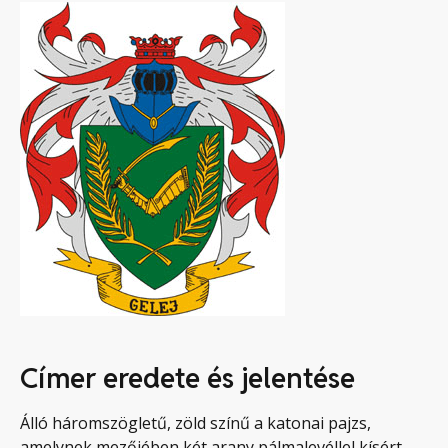
Címer eredete és jelentése
Álló háromszögletű, zöld színű a katonai pajzs,
amelynek mezőjében két arany pálmalevéllel kísért,