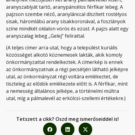
aranyszablyát tartó, aranypáncélos férfikar lebeg. A
pajzson szembe néző, aranylánccal díszített rostélyos
sisak, háromlábú arany sisakkoronával, a foszlányok
színe mindkét oldalon vörös és ezüst. A pajzs alatt egy
aranyszalag lebeg „Gelej” felirattal.
(A teljes címer arra utal, hogy a települést kuriális
közösséget alkotó köznemesek lakták, akik komoly
önkormányzattal rendelkeztek. A címerkép is ennek
az önkormányzatnak a régi pecsétjén látható jelképre
utal, az önkormányzat régi voltára emlékeztet, de
tiszteleg az elődök emlékezete előtt is. A férfikar, mint
a nemesség általános jelképe, a történelmi múltra
utal, míg a pálmalevél az erkölcsi-szellemi értékekre.)
Tetszett a cikk? Oszd meg ismerőseiddel is!