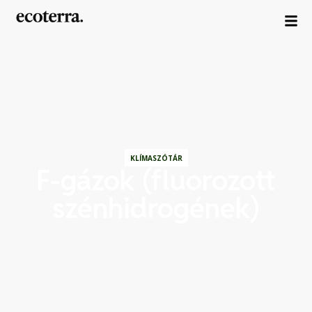
KLÍMASZÓTÁR
F-gázok (fluorozott
szénhidrogének)