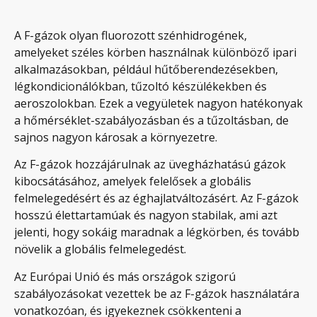
A F-gázok olyan fluorozott szénhidrogének,
amelyeket széles körben használnak különböző ipari
alkalmazásokban, például hűtőberendezésekben,
légkondicionálókban, tűzoltó készülékekben és
aeroszolokban. Ezek a vegyületek nagyon hatékonyak
a hőmérséklet-szabályozásban és a tűzoltásban, de
sajnos nagyon károsak a környezetre.
Az F-gázok hozzájárulnak az üvegházhatású gázok
kibocsátásához, amelyek felelősek a globális
felmelegedésért és az éghajlatváltozásért. Az F-gázok
hosszú élettartamúak és nagyon stabilak, ami azt
jelenti, hogy sokáig maradnak a légkörben, és tovább
növelik a globális felmelegedést.
Az Európai Unió és más országok szigorú
szabályozásokat vezettek be az F-gázok használatára
vonatkozóan, és igyekeznek csökkenteni a