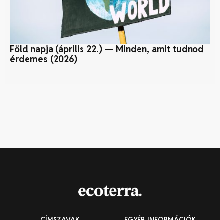
Föld napja (április 22.) — Minden, amit tudnod
Na
érdemes (2026)
CÍMSZAVAK
EGYÉB INFORMÁCIÓK