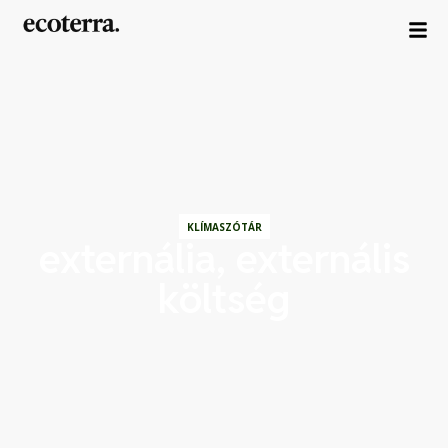
KLÍMASZÓTÁR
externália, externális
költség