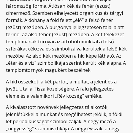
háromszög forma. Átlósan kék és fehér (ezüst)
címermező. Szemben elhelyezett organikus és tárgyi
formák. A dohány a föld felett „élő” a felső fehér
(ezüst) mezőben. A burgonya jellegzetesen talaj alatt
termő, az alsó fehér (ezüst) mezőben. A két felekezet
templomának tornyai az attribútumokkal a felső
szférákat célozva és szimbolizálva kerültek a felső kék
mezőbe. Az alsó kék mezőben a híd képe látható. Az
„éter és a víz” szimbolikája szerint került kék alapra. A
templomtornyok magukért beszélnek.
A híd összeköti a két partot, a múltat, a jelent és a
jövőt. Utal a Tisza közelségére. A falu jellegzetes
eleme és a valamikori „Rév község” emléke.
A kiválasztott növények jellegzetes tájalkotók,
jelenlétükkel a munkát és megélhetést jelölik, a földi
lét periodikusságát szimbolizálják. A négy mező a
„négyesség” számmisztikája. A négy évszak, a négy