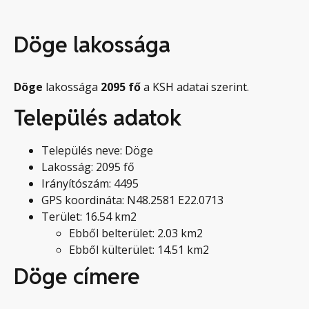
Döge lakossága
Döge
lakossága
2095
fő
a KSH adatai szerint.
Település adatok
Település neve: Döge
Lakosság: 2095 fő
Irányítószám: 4495
GPS koordináta: N48.2581 E22.0713
Terület: 16.54 km2
Ebből belterület: 2.03 km2
Ebből külterület: 14.51 km2
Döge címere