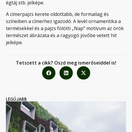
égtáj stb. jelképe.
A címerpajzs kerete oldottabb, de formailag és
színeiben a címerhez igazodó. A levél ornamentika a
termésekkel és a pajzs fölötti „Nap” motívum az örök
természet ábrázata és a ragyogó jövőbe vetett hit
jelképe.
Tetszett a cikk? Oszd meg ismerőseiddel is!
LEGÚJABB