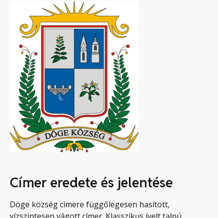
Címer eredete és jelentése
Döge község címere függőlegesen hasított,
vízszintesen vágott címer. Klasszikus ívelt talpú