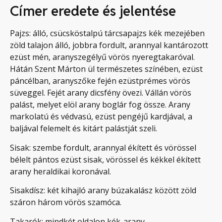
Címer eredete és jelentése
Pajzs: álló, csücsköstalpú tárcsapajzs kék mezejében
zöld talajon álló, jobbra fordult, arannyal kantározott
ezüst mén, aranyszegélyű vörös nyeregtakaróval.
Hátán Szent Márton ül természetes színében, ezüst
páncélban, aranyszőke fején ezüstprémes vörös
süveggel. Fejét arany dicsfény övezi. Vállán vörös
palást, melyet elöl arany boglár fog össze. Arany
markolatú és védvasú, ezüst pengéjű kardjával, a
baljával felemelt és kitárt palástját szeli.
Sisak: szembe fordult, arannyal ékített és vörössel
bélelt pántos ezüst sisak, vörössel és kékkel ékített
arany heraldikai koronával.
Sisakdísz: két kihajló arany búzakalász között zöld
száron három vörös szamóca.
Takarók: mindkét oldalon kék-arany.