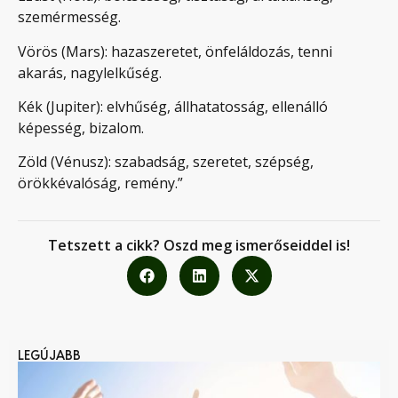
szemérmesség.
Vörös (Mars): hazaszeretet, önfeláldozás, tenni
akarás, nagylelkűség.
Kék (Jupiter): elvhűség, állhatatosság, ellenálló
képesség, bizalom.
Zöld (Vénusz): szabadság, szeretet, szépség,
örökkévalóság, remény.”
Tetszett a cikk? Oszd meg ismerőseiddel is!
LEGÚJABB