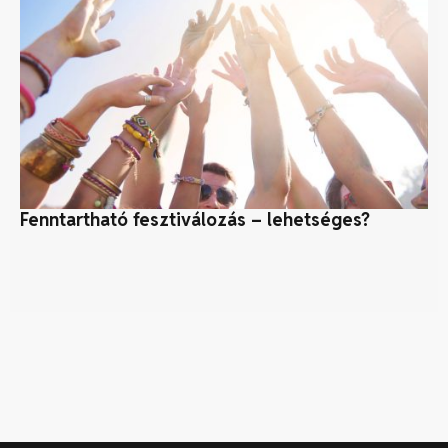
Fenntartható fesztiválozás – lehetséges?
Zö
Fe
fo