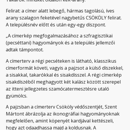
Felirat: a címer alatt lebegő, hármas tagolású, íves
arany szalagon feketével nagybetűs CSÖKÖLY felirat.
A településnév előtt és után egy-egy díszpont.
„A címerkép megfogalmazásához a szfragisztikai
(pecséttani) hagyományok és a település jellemzői
adtak támpontot.
A címerterv a régi pecséteken is látható, klasszikus
címerformát követi, vagyis a pajzsot a külső díszekkel,
a sisakkal, takarókkal és sisakdísszel. A régi címerkép
sisakdíszéből meghagyott két kalász között szerepel
az itteni jellegzetes szamócatermesztésre utaló
gyümölcs.
A pajzsban a címerterv Csököly védőszentjét, Szent
Mártont ábrázolja az ikonográfiai hagyományoknak
megfelelően, amint köpenyét kardjával kettészeli,
hogy azt odaadhassa majd a koldusnak. A