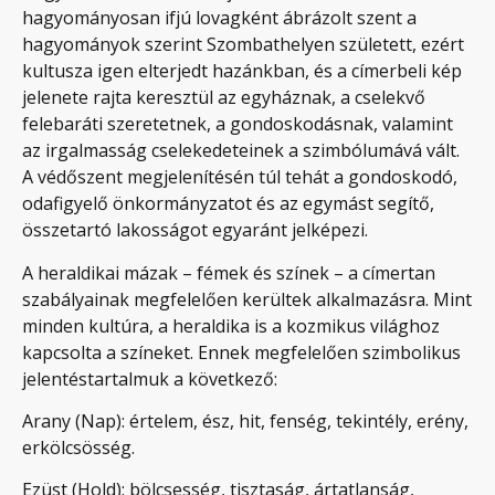
hagyományosan ifjú lovagként ábrázolt szent a
hagyományok szerint Szombathelyen született, ezért
kultusza igen elterjedt hazánkban, és a címerbeli kép
jelenete rajta keresztül az egyháznak, a cselekvő
felebaráti szeretetnek, a gondoskodásnak, valamint
az irgalmasság cselekedeteinek a szimbólumává vált.
A védőszent megjelenítésén túl tehát a gondoskodó,
odafigyelő önkormányzatot és az egymást segítő,
összetartó lakosságot egyaránt jelképezi.
A heraldikai mázak – fémek és színek – a címertan
szabályainak megfelelően kerültek alkalmazásra. Mint
minden kultúra, a heraldika is a kozmikus világhoz
kapcsolta a színeket. Ennek megfelelően szimbolikus
jelentéstartalmuk a következő:
Arany (Nap): értelem, ész, hit, fenség, tekintély, erény,
erkölcsösség.
Ezüst (Hold): bölcsesség, tisztaság, ártatlanság,