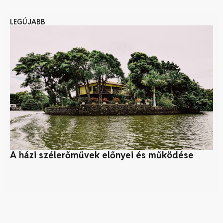
LEGÚJABB
A házi szélerőművek előnyei és működése
A 
mű