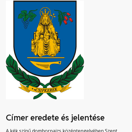
Címer eredete és jelentése
A kék színű domborpajzs középtengelyében Szent