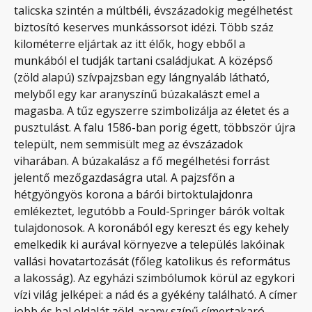
talicska szintén a múltbéli, évszázadokig megélhetést
biztosító keserves munkássorsot idézi. Több száz
kilométerre eljártak az itt élők, hogy ebből a
munkából el tudják tartani családjukat. A középső
(zöld alapú) szívpajzsban egy lángnyaláb látható,
melyből egy kar aranyszínű búzakalászt emel a
magasba. A tűz egyszerre szimbolizálja az életet és a
pusztulást. A falu 1586-ban porig égett, többször újra
települt, nem semmisült meg az évszázadok
viharában. A búzakalász a fő megélhetési forrást
jelentő mezőgazdaságra utal. A pajzsfőn a
hétgyöngyös korona a bárói birtoktulajdonra
emlékeztet, legutóbb a Fould-Springer bárók voltak
tulajdonosok. A koronából egy kereszt és egy kehely
emelkedik ki aurával környezve a település lakóinak
vallási hovatartozását (főleg katolikus és református
a lakosság). Az egyházi szimbólumok körül az egykori
vízi világ jelképei: a nád és a gyékény található. A címer
jobb és bal oldalát zöld-arany színű címertakaró