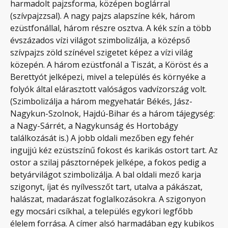
harmadolt pajzsforma, középen boglárral
(szívpajzzsal). A nagy pajzs alapszíne kék, három
ezüstfonállal, három részre osztva. A kék szín a több
évszázados vízi világot szimbolizálja, a középső
szívpajzs zöld színével szigetet képez a vízi világ
közepén. A három ezüstfonál a Tiszát, a Köröst és a
Berettyót jelképezi, mivel a település és környéke a
folyók által elárasztott valóságos vadvízország volt.
(Szimbolizálja a három megyehatár Békés, Jász-
Nagykun-Szolnok, Hajdú-Bihar és a három tájegység:
a Nagy-Sárrét, a Nagykunság és Hortobágy
találkozását is.) A jobb oldali mezőben egy fehér
ingujjú kéz ezüstszínű fokost és karikás ostort tart. Az
ostor a szilaj pásztornépek jelképe, a fokos pedig a
betyárvilágot szimbolizálja. A bal oldali mező karja
szigonyt, íjat és nyílvesszőt tart, utalva a pákászat,
halászat, madarászat foglalkozásokra. A szigonyon
egy mocsári csíkhal, a település egykori legfőbb
élelem forrása. A címer alsó harmadában egy kubikos