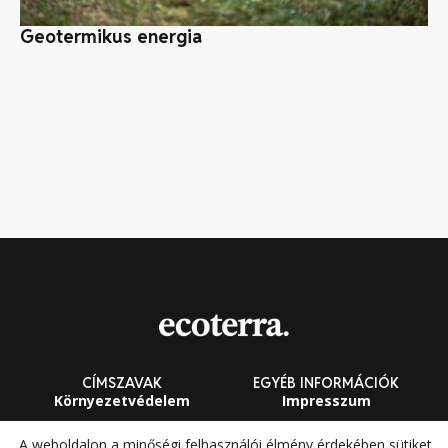
Geotermikus energia
Ez
CÍMSZAVAK
EGYÉB INFORMÁCIÓK
Környezetvédelem
Impresszum
Fenntarthatóság
Általános Szerződési
A weboldalon a minőségi felhasználói élmény érdekében sütiket