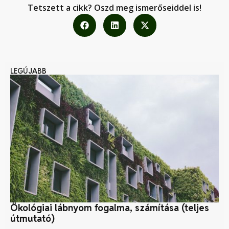
Tetszett a cikk? Oszd meg ismerőseiddel is!
LEGÚJABB
Ökológiai lábnyom fogalma, számítása (teljes
Ma
útmutató)
ős