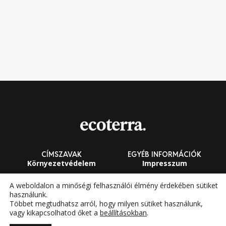
CÍMSZAVAK
EGYÉB INFORMÁCIÓK
Környezetvédelem
Impresszum
Fenntarthatóság
Általános Szerződési
A weboldalon a minőségi felhasználói élmény érdekében sütiket
Feltételek
használunk.
Megújuló energia
Többet megtudhatsz arról, hogy milyen sütiket használunk,
vagy kikapcsolhatod őket a
beállításokban
.