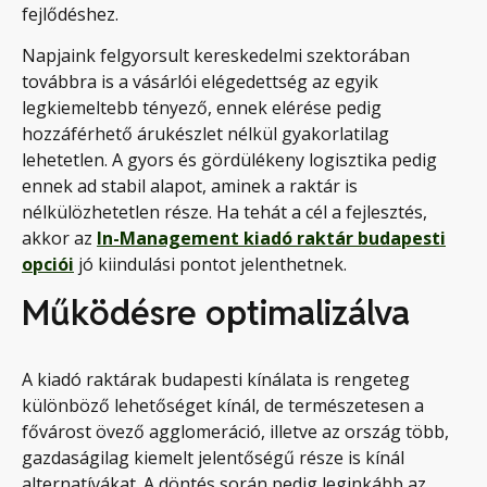
fejlődéshez.
Napjaink felgyorsult kereskedelmi szektorában
továbbra is a vásárlói elégedettség az egyik
legkiemeltebb tényező, ennek elérése pedig
hozzáférhető árukészlet nélkül gyakorlatilag
lehetetlen. A gyors és gördülékeny logisztika pedig
ennek ad stabil alapot, aminek a raktár is
nélkülözhetetlen része. Ha tehát a cél a fejlesztés,
akkor az
In-Management kiadó raktár budapesti
opciói
jó kiindulási pontot jelenthetnek.
Működésre optimalizálva
A kiadó raktárak budapesti kínálata is rengeteg
különböző lehetőséget kínál, de természetesen a
fővárost övező agglomeráció, illetve az ország több,
gazdaságilag kiemelt jelentőségű része is kínál
alternatívákat. A döntés során pedig leginkább az