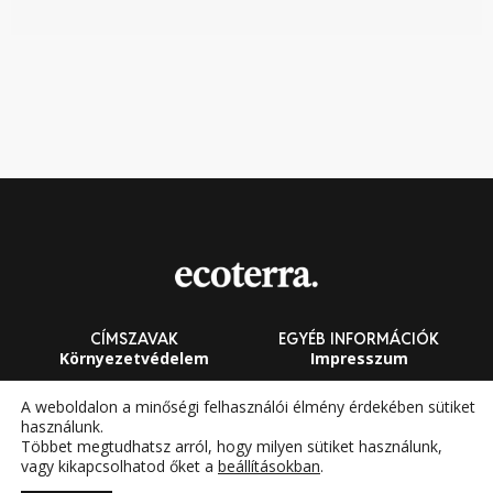
CÍMSZAVAK
EGYÉB INFORMÁCIÓK
Környezetvédelem
Impresszum
Fenntarthatóság
Általános Szerződési
A weboldalon a minőségi felhasználói élmény érdekében sütiket
Feltételek
használunk.
Megújuló energia
Többet megtudhatsz arról, hogy milyen sütiket használunk,
vagy kikapcsolhatod őket a
beállításokban
.