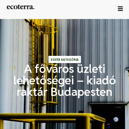
EGYÉB KATEGÓRIA
A főváros üzleti
lehetőségei – kiadó
raktár Budapesten