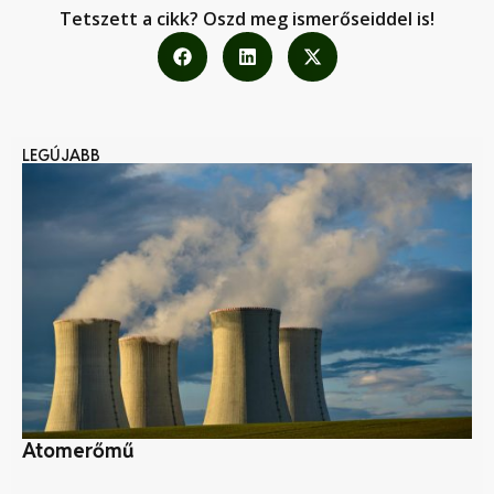
Tetszett a cikk? Oszd meg ismerőseiddel is!
LEGÚJABB
Atomerőmű
Cs
fa