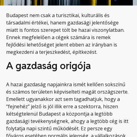
Budapest nem csak a turisztikai, kulturális és
társadalmi értékei, hanem gazdasági jelentősége
miatt is fontos szerepet tölt be hazai viszonylatban.
Ennek megfelelően a cégek számára is remek
fejlődési lehetőséget jelent ebben az irányban is
megkezdeni a terjeszkedést, építkezést.
A gazdaság origója
A hazai gazdaság napjainkra ismét kellően sokszínű
és számos területen képviselteti magát országszerte.
Emellett ugyanakkor azt sem tagadhatjuk, hogy a
“fejnehéz” jelző is jól illik erre a szektorra, hiszen
kétségtelenül Budapest a központja a legtöbb
gazdasági tevékenységnek, ahogy a legtöbb cég is itt
folytatja napi szintű működését. Ez persze egy
főváros esetében normális jelenség, a vállalkozások