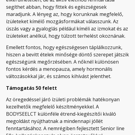
segíthet abban, hogy fittek és egészségesek
maradjunk. A lényeg az, hogy korunknak megfelelő,
ízületeket kímélő mozgásformákat válasszunk. Az
úszás vagy a gyaloglás például kíméli az izmokat és az
ízületeket anélkül, hogy túlzott terhelést okoznának.
Emellett fontos, hogy egészségesen táplálkozzunk,
hiszen a bevitt ételek minősége döntő szerepet játszik
egészségünk megőrzésében. A nőknél különösen
fontos kérdés a menopauza, amely hormonális
változásokkal jár, és számos kihívást jelenthet.
Támogatás 50 felett
Az öregedéssel járó ízületi problémák hatékonyan
kezelhetők megfelelő készítményekkel. A
BODYSEELCT különféle étrend-kiegészítői kiváló
megoldást nyújthatnak a mindennapi jóllét
fenntartásához. A nemrégiben fejlesztett Senior line