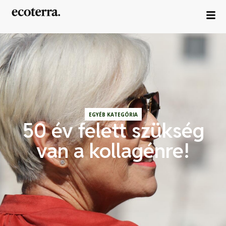
EGYÉB KATEGÓRIA
50 év felett szükség
van a kollagénre!