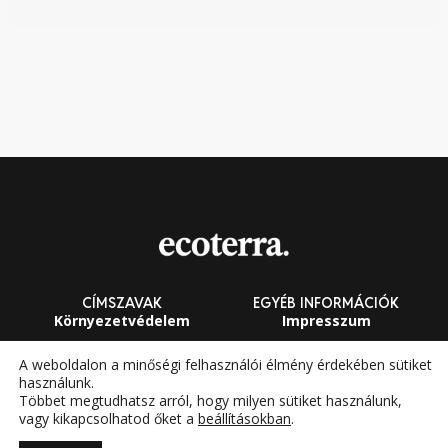
CÍMSZAVAK
EGYÉB INFORMÁCIÓK
Környezetvédelem
Impresszum
Fenntarthatóság
Általános Szerződési
A weboldalon a minőségi felhasználói élmény érdekében sütiket
Feltételek
használunk.
Megújuló energia
Többet megtudhatsz arról, hogy milyen sütiket használunk,
vagy kikapcsolhatod őket a
beállításokban
.