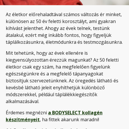
Az életkor előrehaladtával számos változás ér minket,
különösen az 50 év feletti korosztályt, ami gyakran
kihívást jelenthet. Ahogy az évek telnek, testünk
átalakul, ezért még inkább fontos, hogy figyeljük
táplálkozásunkra, életmódunkra és testmozgásunkra.
Mit tehetünk, hogy az évek ellenére is
kiegyensúlyozottan érezzük magunkat? Az 50 feletti
életkor csak egy szám, ha megfelelően figyelünk
egészségünkre és a megfelelő tápanyagokat
biztosítjuk szervezetünknek. Az öregedés látható és
kevésbé látható jeleit enyhíthetjük különböző
módszerekkel, például táplálékkiegészítők
alkalmazásával.
Érdemes megnézni
a BODYSELECT kollagén
készítményeit
, ha fittek akarunk maradni!