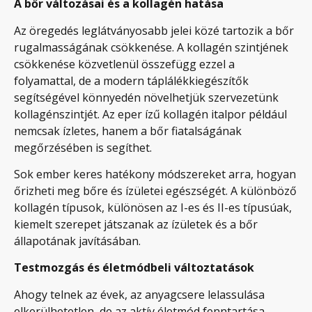
A bőr változásai és a kollagén hatása
Az öregedés leglátványosabb jelei közé tartozik a bőr
rugalmasságának csökkenése. A kollagén szintjének
csökkenése közvetlenül összefügg ezzel a
folyamattal, de a modern táplálékkiegészítők
segítségével könnyedén növelhetjük szervezetünk
kollagénszintjét. Az eper ízű kollagén italpor például
nemcsak ízletes, hanem a bőr fiatalságának
megőrzésében is segíthet.
Sok ember keres hatékony módszereket arra, hogyan
őrizheti meg bőre és ízületei egészségét. A különböző
kollagén típusok, különösen az I-es és II-es típusúak,
kiemelt szerepet játszanak az ízületek és a bőr
állapotának javításában.
Testmozgás és életmódbeli változtatások
Ahogy telnek az évek, az anyagcsere lelassulása
elkerülhetetlen, de az aktív életmód fenntartása