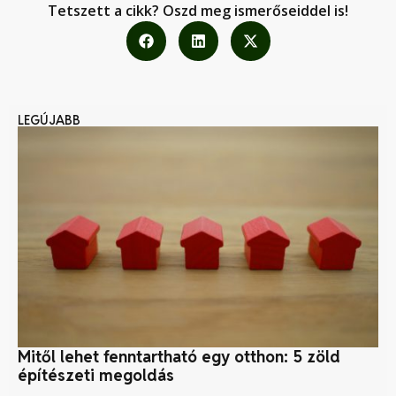
Tetszett a cikk? Oszd meg ismerőseiddel is!
LEGÚJABB
Mitől lehet fenntartható egy otthon: 5 zöld
Or
építészeti megoldás
a 