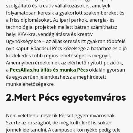
szolgáltató és kreatív vállalkozások is, amelyek
folyamatosan keresik a gyakorlott szakembereket és
a friss diplomásokat. Az ipari parkok, energia- és
technológiai projektek mellett bátran számíthatsz
helyi KKV-kra, vendéglátásra és kreatív
ügynökségekre – az álláskeresés itt gyakran többfelé
nyit kaput. Ráadásul Pécs közelsége a határhoz és a jó
közlekedés több régiós lehetőséget is megnyit.
Amennyiben érdekelnek az elérhető nyitott pozíciók,
a
PecsAllas.hu állás és munka Pécs
oldalán gyorsan
és egyszerűen jelentkezhetsz a meghirdetett
munkalehetőségekre.
2.
Mert Pécs egyetemváros
Nem véletlenül nevezik Pécset egyetemvárosnak.
Szerte az országból, de még külföldről is sokan
jönnek ide tanulni. A campusok környéke pedig tele