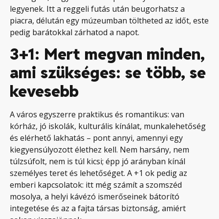
legyenek. Itt a reggeli futás után beugorhatsz a
piacra, délután egy múzeumban töltheted az időt, este
pedig barátokkal zárhatod a napot.
3+1: Mert megvan minden,
ami szükséges: se több, se
kevesebb
A város egyszerre praktikus és romantikus: van
kórház, jó iskolák, kulturális kínálat, munkalehetőség
és elérhető lakhatás – pont annyi, amennyi egy
kiegyensúlyozott élethez kell. Nem harsány, nem
túlzsúfolt, nem is túl kicsi; épp jó arányban kínál
személyes teret és lehetőséget. A +1 ok pedig az
emberi kapcsolatok: itt még számít a szomszéd
mosolya, a helyi kávézó ismerőseinek bátorító
integetése és az a fajta társas biztonság, amiért