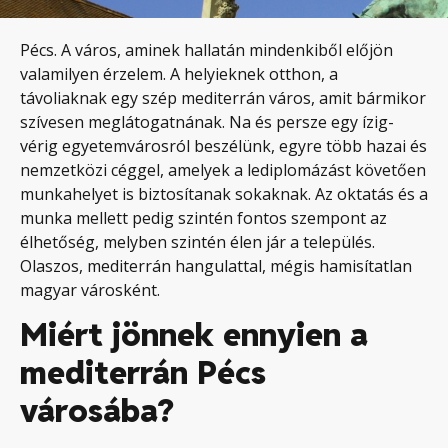
Pécs. A város, aminek hallatán mindenkiből előjön
valamilyen érzelem. A helyieknek otthon, a
távoliaknak egy szép mediterrán város, amit bármikor
szívesen meglátogatnának. Na és persze egy ízig-
vérig egyetemvárosról beszélünk, egyre több hazai és
nemzetközi céggel, amelyek a lediplomázást követően
munkahelyet is biztosítanak sokaknak. Az oktatás és a
munka mellett pedig szintén fontos szempont az
élhetőség, melyben szintén élen jár a település.
Olaszos, mediterrán hangulattal, mégis hamisítatlan
magyar városként.
Miért jönnek ennyien a
mediterrán Pécs
városába?