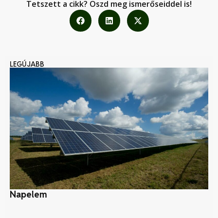
Tetszett a cikk? Oszd meg ismerőseiddel is!
LEGÚJABB
Napelem
Kl