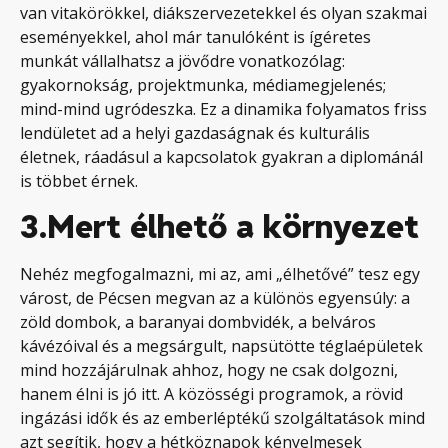
van vitakörökkel, diákszervezetekkel és olyan szakmai
eseményekkel, ahol már tanulóként is ígéretes
munkát vállalhatsz a jövődre vonatkozólag:
gyakornokság, projektmunka, médiamegjelenés;
mind-mind ugródeszka. Ez a dinamika folyamatos friss
lendületet ad a helyi gazdaságnak és kulturális
életnek, ráadásul a kapcsolatok gyakran a diplománál
is többet érnek.
3.
Mert élhető a környezet
Nehéz megfogalmazni, mi az, ami „élhetővé” tesz egy
várost, de Pécsen megvan az a különös egyensúly: a
zöld dombok, a baranyai dombvidék, a belváros
kávézóival és a megsárgult, napsütötte téglaépületek
mind hozzájárulnak ahhoz, hogy ne csak dolgozni,
hanem élni is jó itt. A közösségi programok, a rövid
ingázási idők és az emberléptékű szolgáltatások mind
azt segítik, hogy a hétköznapok kényelmesek