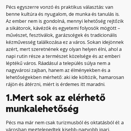
Pécs egyszerre vonzó és praktikus választás: van
benne kultúra és nyugalom, de munka és tanulás is.
Az ember nem is gondolná, mennyi lehetőség rejtőzik
a sikátorok, kávézók és egyetemi folyosók mögött –
művészet, fesztiválok, garázscégek és tradicionális
kézművesség találkozása ez a város. Sokan idejönnek
azért, mert szeretnének egy olyan helyen élni, ahol a
napi rutin része a természet közelsége és az emberi
léptékű város. Ráadásul a település súlya nem a
nagyvárosi zajban, hanem az élményekben és a
lehetőségekben mérhető: aki ide költözik, hamarosan
rájön és átérzni, miért is érdemes itt maradni.
1.
Mert sok az elérhető
munkalehetőség
Pécs ma már nem csak turizmusból és oktatásból él: a
városban megtelepedtek kisebb-nagyobb ipari,