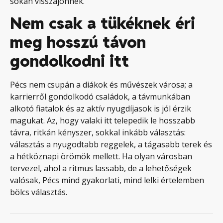
sokan visszajönnek.
Nem csak a tükéknek éri
meg hosszú távon
gondolkodni itt
Pécs nem csupán a diákok és művészek városa; a
karrierről gondolkodó családok, a távmunkában
alkotó fiatalok és az aktív nyugdíjasok is jól érzik
magukat. Az, hogy valaki itt telepedik le hosszabb
távra, ritkán kényszer, sokkal inkább választás:
választás a nyugodtabb reggelek, a tágasabb terek és
a hétköznapi örömök mellett. Ha olyan városban
tervezel, ahol a ritmus lassabb, de a lehetőségek
valósak, Pécs mind gyakorlati, mind lelki értelemben
bölcs választás.