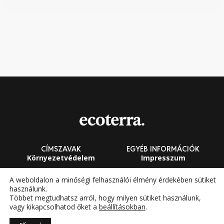
CÍMSZAVAK
EGYÉB INFORMÁCIÓK
Környezetvédelem
Impresszum
Fenntarthatóság
Általános Szerződési
A weboldalon a minőségi felhasználói élmény érdekében sütiket
Feltételek
használunk.
Megújuló energia
Többet megtudhatsz arról, hogy milyen sütiket használunk,
vagy kikapcsolhatod őket a
beállításokban
.