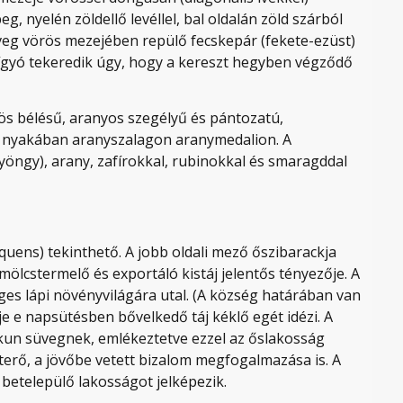
g, nyelén zöldellő levéllel, bal oldalán zöld szárból
veg vörös mezejében repülő fecskepár (fekete-ezüst)
kígyó tekeredik úgy, hogy a kereszt hegyben végződő
rös bélésű, aranyos szegélyű és pántozatú,
l, nyakában aranyszalagon aranymedalion. A
yöngy), arany, zafírokkal, rubinokkal és smaragddal
uens) tekinthető. A jobb oldali mező őszibarackja
mölcstermelő és exportáló kistáj jelentős tényezője. A
ges lápi növényvilágára utal. (A község határában van
e e napsütésben bővelkedő táj kéklő egét idézi. A
 kun süvegnek, emlékeztetve ezzel az őslakosság
terő, a jövőbe vetett bizalom megfogalmazása is. A
a betelepülő lakosságot jelképezik.