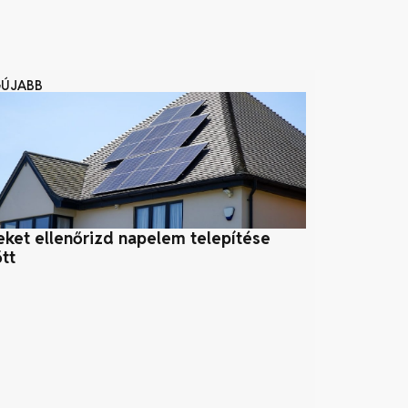
GÚJABB
eket ellenőrizd napelem telepítése
Szélenergia
őtt