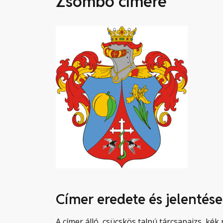
Zsombó címere
Címer eredete és jelentése
A címer álló, csücskös talpú tárcsapajzs, kék