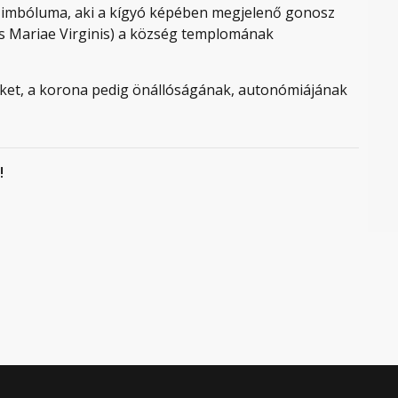
szimbóluma, aki a kígyó képében megjelenő gonosz
s Mariae Virginis) a község templomának
mléket, a korona pedig önállóságának, autonómiájának
!