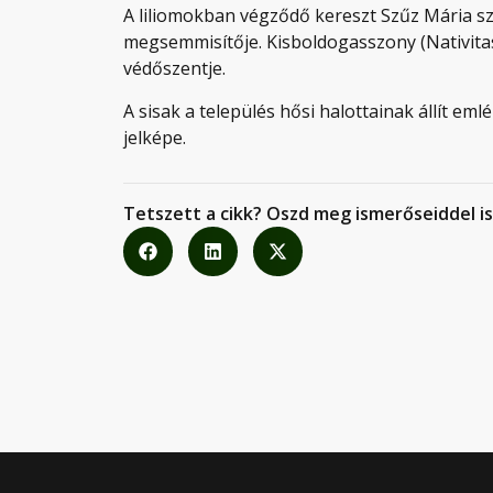
A liliomokban végződő kereszt Szűz Mária 
megsemmisítője. Kisboldogasszony (Nativita
védőszentje.
A sisak a település hősi halottainak állít e
jelképe.
Tetszett a cikk? Oszd meg ismerőseiddel is