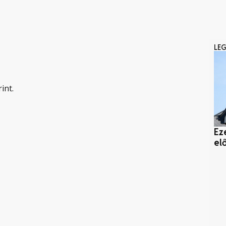
LE
int.
Ez
el