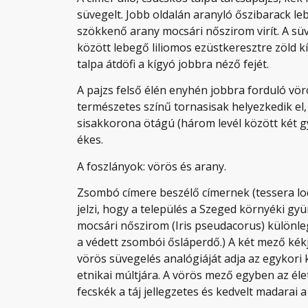
süvegelt. Jobb oldalán aranyló őszibarack lebe
szökkenő arany mocsári nőszirom virít. A sü
között lebegő liliomos ezüstkeresztre zöld 
talpa átdöfi a kígyó jobbra néző fejét.
A pajzs felső élén enyhén jobbra forduló vö
természetes színű tornasisak helyezkedik e
sisakkorona ötágú (három levél között két g
ékes.
A foszlányok: vörös és arany.
Zsombó címere beszélő címernek (tessera loq
jelzi, hogy a település a Szeged környéki gyü
mocsári nőszirom (Iris pseudacorus) különle
a védett zsombói ősláperdő.) A két mező kékj
vörös süvegelés analógiáját adja az egykori
etnikai múltjára. A vörös mező egyben az éle
fecskék a táj jellegzetes és kedvelt madarai 