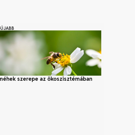
GÚJABB
méhek szerepe az ökoszisztémában
Biomassza