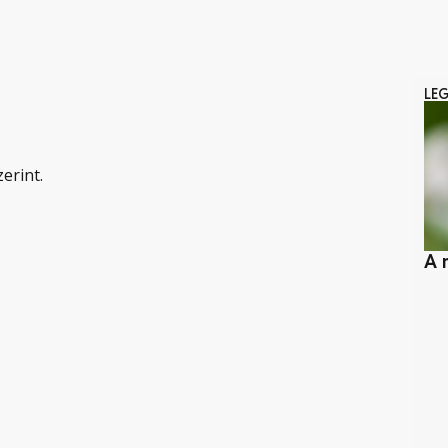
LE
erint.
A 