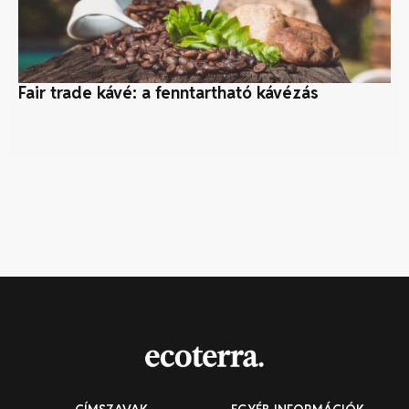
Fair trade kávé: a fenntartható kávézás
Ök
út