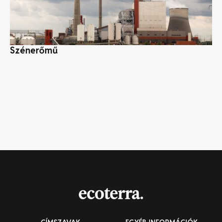
Szénerőmű
B