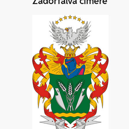
Zádorfalva címere