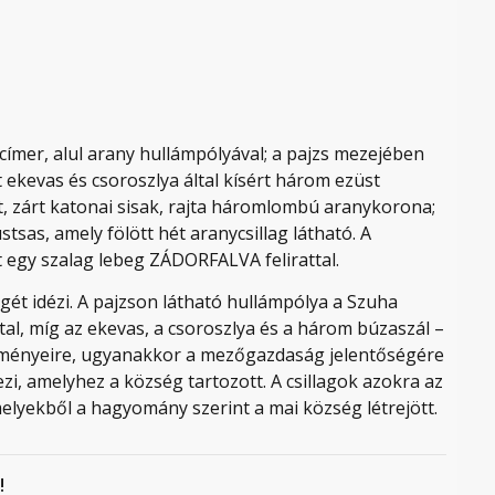
a címer, alul arany hullámpólyával; a pajzs mezejében
st ekevas és csoroszlya által kísért három ezüst
lt, zárt katonai sisak, rajta háromlombú aranykorona;
sas, amely fölött hét aranycsillag látható. A
tt egy szalag lebeg ZÁDORFALVA felirattal.
legét idézi. A pajzson látható hullámpólya a Szuha
tal, míg az ekevas, a csoroszlya és a három búzaszál –
őzményeire, ugyanakkor a mezőgazdaság jelentőségére
zi, amelyhez a község tartozott. A csillagok azokra az
elyekből a hagyomány szerint a mai község létrejött.
!