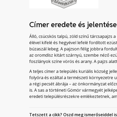
Címer eredete és jelentése
Álló, csücskös talpú, zöld színű tárcsapajzs 
élével kifelé és hegyével lefelé fordított ezü
búzaszál lebeg. A pajzson félig jobbra fordu
az oromdísz kitárt szárnyú, szembe néző ezüst
foszlányok színe vörös és arany. A pajzs ala
A teljes címer a település kuriális község jel
folyóra és ezáltal a természeti környezetre u
a régi pecsét ábrája – az önkormányzat el
is. A sas a történeti Gömör vármegyét jelképe
eredeti településrészekre emlékeztetnek, am
Tetszett a cikk? Oszd meg ismerőseiddel is