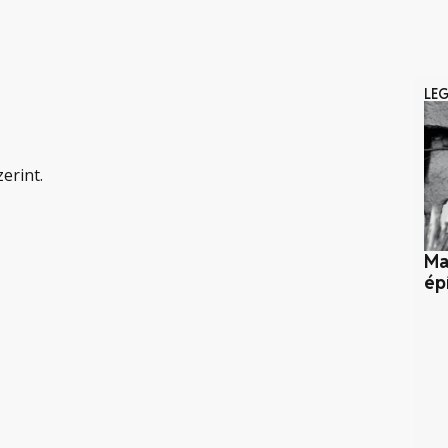
LE
erint.
Ma
ép