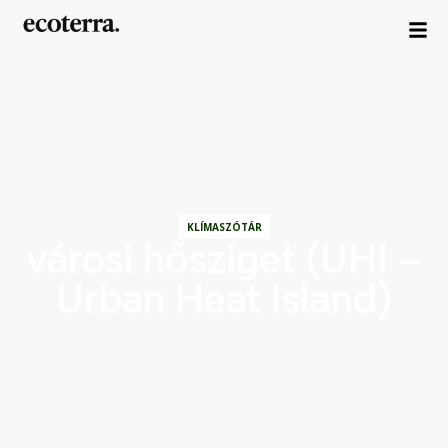
KLÍMASZÓTÁR
városi hősziget (UHI –
Urban Heat Island)