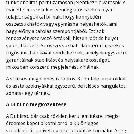
funkcionalitás párhuzamosan jelentkező elvárások. A
mai éttermi székek és vendéglátós székek olyan
tulajdonságokkal bírnak, hogy könnyedén
összecsukhatók vagy egymásba helyezhetők, ami
nagy előny a tárolás szempontjából. Ezt sok
rendezvényszervező értékeli, hiszen időt és helyet
spórolhat vele. Az összecsukható konferenciaszékek
rugós mechanikával rendelkeznek, amelyek egyszerre
garantálnak stabilitást és helytakarékosságot,
miközben korszerű megjelenést kínálnak.
A stílusos megjelenés is fontos. Különféle huzatokkal
és asztalszoknyákkal egyszerű, de ízléses hangulatot
adhatsz egy térnek.
A Dublino megközelítése
A Dublino, bár csak röviden kerül említésre, mégis
érdemes képet alkotni arról a különleges
szemléletről, amivel a piacot próbálják formálni. A cég