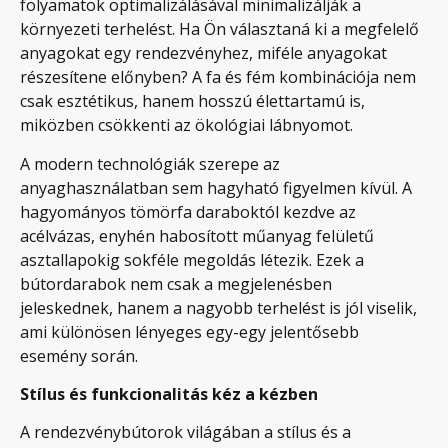
folyamatok optimalizálásával minimalizálják a
környezeti terhelést. Ha Ön választaná ki a megfelelő
anyagokat egy rendezvényhez, miféle anyagokat
részesítene előnyben? A fa és fém kombinációja nem
csak esztétikus, hanem hosszú élettartamú is,
miközben csökkenti az ökológiai lábnyomot.
A modern technológiák szerepe az
anyaghasználatban sem hagyható figyelmen kívül. A
hagyományos tömörfa daraboktól kezdve az
acélvázas, enyhén habosított műanyag felületű
asztallapokig sokféle megoldás létezik. Ezek a
bútordarabok nem csak a megjelenésben
jeleskednek, hanem a nagyobb terhelést is jól viselik,
ami különösen lényeges egy-egy jelentősebb
esemény során.
Stílus és funkcionalitás kéz a kézben
A rendezvénybútorok világában a stílus és a