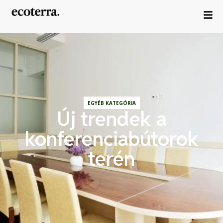
EGYÉB KATEGÓRIA
Új trendek a
konferenciabútorok
terén