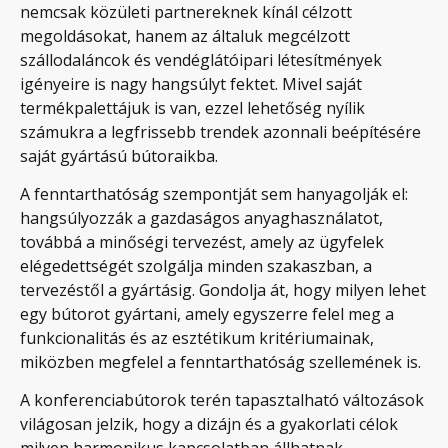
nemcsak közületi partnereknek kínál célzott
megoldásokat, hanem az általuk megcélzott
szállodaláncok és vendéglátóipari létesítmények
igényeire is nagy hangsúlyt fektet. Mivel saját
termékpalettájuk is van, ezzel lehetőség nyílik
számukra a legfrissebb trendek azonnali beépítésére
saját gyártású bútoraikba.
A fenntarthatóság szempontját sem hanyagolják el:
hangsúlyozzák a gazdaságos anyaghasználatot,
továbbá a minőségi tervezést, amely az ügyfelek
elégedettségét szolgálja minden szakaszban, a
tervezéstől a gyártásig. Gondolja át, hogy milyen lehet
egy bútorot gyártani, amely egyszerre felel meg a
funkcionalitás és az esztétikum kritériumainak,
miközben megfelel a fenntarthatóság szellemének is.
A konferenciabútorok terén tapasztalható változások
világosan jelzik, hogy a dizájn és a gyakorlati célok