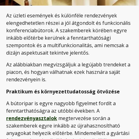
Az üzleti események és különféle rendezvények
elengedhetetlen részei a jól átgondolt és funkcionális
konferenciabútorok. A szakemberek körében egyre
inkább előtérbe kerülnek a fenntarthatósági
szempontok és a multifunkcionalitás, ami nemcsak a
dizájn aspektusait tekintve jelentős.
Az alábbiakban megvizsgáljuk a legújabb trendeket a
piacon, és hogyan válhatnak ezek hasznára saját
rendezvényein is.
Praktikum és környezettudatosság ötvözése
A bútoripar is egyre nagyobb figyelmet fordít a
fenntarthatóságra az utóbbi években. A
rendezvényasztalok
megtervezése során a
szakemberek egyre inkább az újrahasznosítható
anyagokat helyezik előtérbe. Mindemellett a gyártási