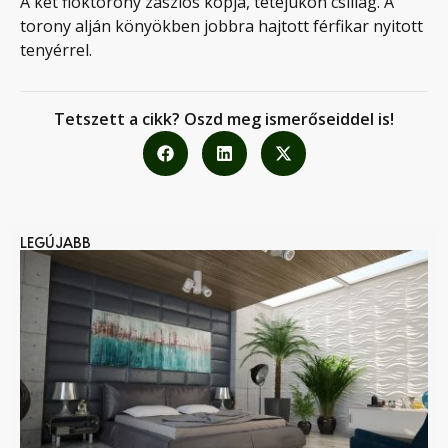
A két fióktorony zászlós kopja, tetejükön csillag. A
torony alján könyökben jobbra hajtott férfikar nyitott
tenyérrel.
Tetszett a cikk? Oszd meg ismerőseiddel is!
LEGÚJABB