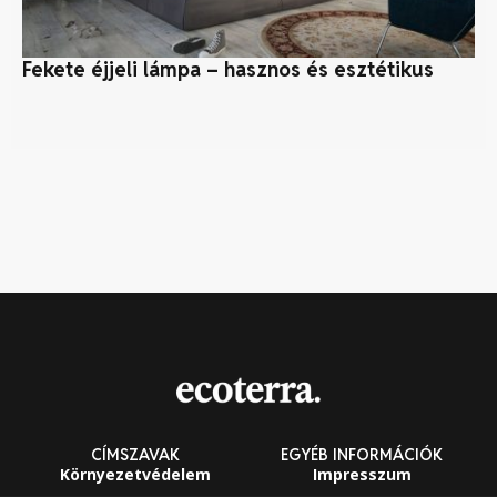
Fekete éjjeli lámpa – hasznos és esztétikus
Ho
te
CÍMSZAVAK
EGYÉB INFORMÁCIÓK
Környezetvédelem
Impresszum