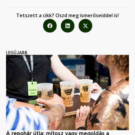
Tetszett a cikk? Oszd meg ismerőseiddel is!
LEGÚJABB
A repohár útja: mítosz vagy megoldás a
Pi