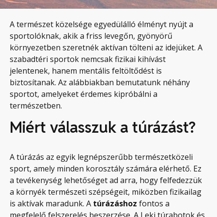
A természet közelsége egyedülálló élményt nyújt a
sportolóknak, akik a friss levegőn, gyönyörű
környezetben szeretnék aktívan tölteni az idejüket. A
szabadtéri sportok nemcsak fizikai kihívást
jelentenek, hanem mentális feltöltődést is
biztosítanak. Az alábbiakban bemutatunk néhány
sportot, amelyeket érdemes kipróbálni a
természetben.
Miért válasszuk a túrázást?
A túrázás az egyik legnépszerűbb természetközeli
sport, amely minden korosztály számára elérhető. Ez
a tevékenység lehetőséget ad arra, hogy felfedezzük
a környék természeti szépségeit, miközben fizikailag
is aktívak maradunk. A
túrázáshoz
fontos a
megfelelő felszerelés beszerzése. A Leki túrabotok és