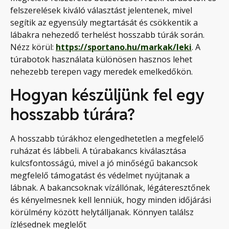
felszerelések kiváló választást jelentenek, mivel
segítik az egyensúly megtartását és csökkentik a
lábakra nehezedő terhelést hosszabb túrák során.
Nézz körül:
https://sportano.hu/markak/leki
. A
túrabotok használata különösen hasznos lehet
nehezebb terepen vagy meredek emelkedőkön.
Hogyan készüljünk fel egy
hosszabb túrára?
A hosszabb túrákhoz elengedhetetlen a megfelelő
ruházat és lábbeli. A túrabakancs kiválasztása
kulcsfontosságú, mivel a jó minőségű bakancsok
megfelelő támogatást és védelmet nyújtanak a
lábnak. A bakancsoknak vízállónak, légáteresztőnek
és kényelmesnek kell lenniük, hogy minden időjárási
körülmény között helytálljanak. Könnyen találsz
ízlésednek meglelőt