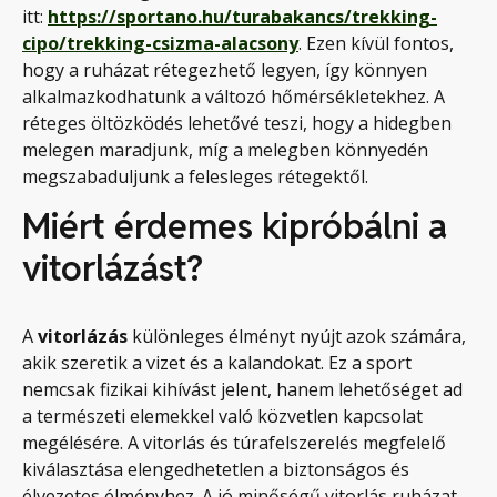
itt:
https://sportano.hu/turabakancs/trekking-
cipo/trekking-csizma-alacsony
. Ezen kívül fontos,
hogy a ruházat rétegezhető legyen, így könnyen
alkalmazkodhatunk a változó hőmérsékletekhez. A
réteges öltözködés lehetővé teszi, hogy a hidegben
melegen maradjunk, míg a melegben könnyedén
megszabaduljunk a felesleges rétegektől.
Miért érdemes kipróbálni a
vitorlázást?
A
vitorlázás
különleges élményt nyújt azok számára,
akik szeretik a vizet és a kalandokat. Ez a sport
nemcsak fizikai kihívást jelent, hanem lehetőséget ad
a természeti elemekkel való közvetlen kapcsolat
megélésére. A vitorlás és túrafelszerelés megfelelő
kiválasztása elengedhetetlen a biztonságos és
élvezetes élményhez. A jó minőségű vitorlás ruházat