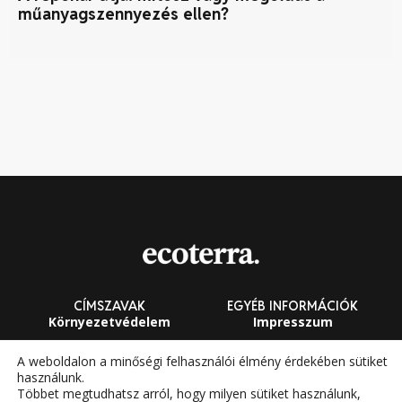
műanyagszennyezés ellen?
ot
CÍMSZAVAK
EGYÉB INFORMÁCIÓK
Környezetvédelem
Impresszum
Fenntarthatóság
Általános Szerződési
A weboldalon a minőségi felhasználói élmény érdekében sütiket
Feltételek
használunk.
Megújuló energia
Többet megtudhatsz arról, hogy milyen sütiket használunk,