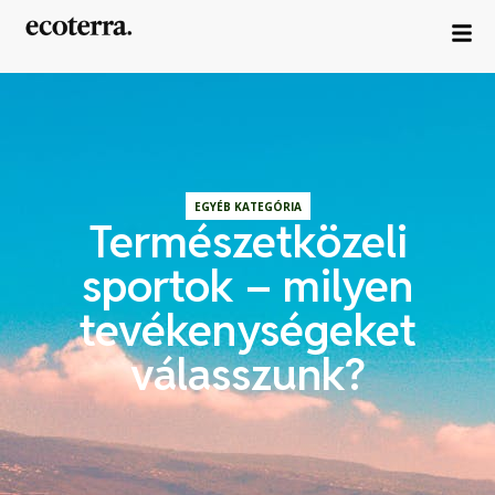
EGYÉB KATEGÓRIA
Természetközeli
sportok – milyen
tevékenységeket
válasszunk?