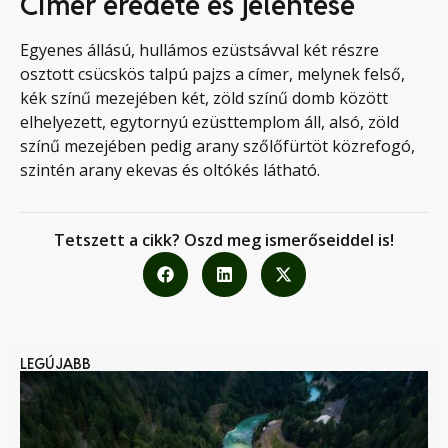
Címer eredete és jelentése
Egyenes állású, hullámos ezüstsávval két részre
osztott csücskös talpú pajzs a címer, melynek felső,
kék színű mezejében két, zöld színű domb között
elhelyezett, egytornyú ezüsttemplom áll, alsó, zöld
színű mezejében pedig arany szőlőfürtöt közrefogó,
szintén arany ekevas és oltókés látható.
Tetszett a cikk? Oszd meg ismerőseiddel is!
LEGÚJABB