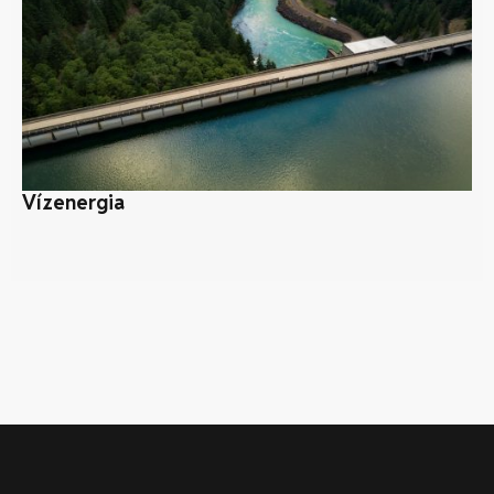
Vízenergia
Fö
ér