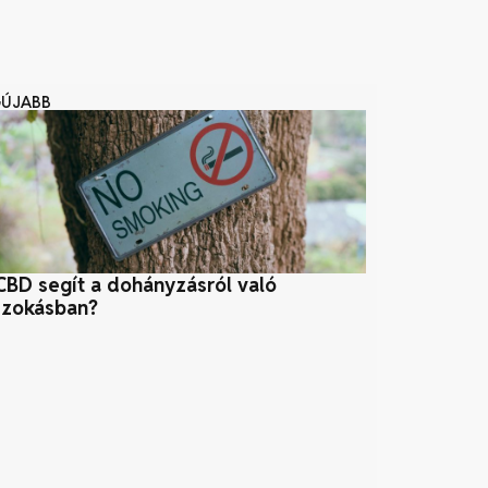
GÚJABB
CBD segít a dohányzásról való
Környezetba
szokásban?
praktikák és