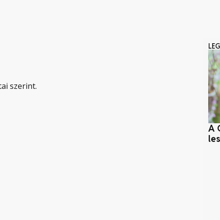
LE
ai szerint.
A 
le