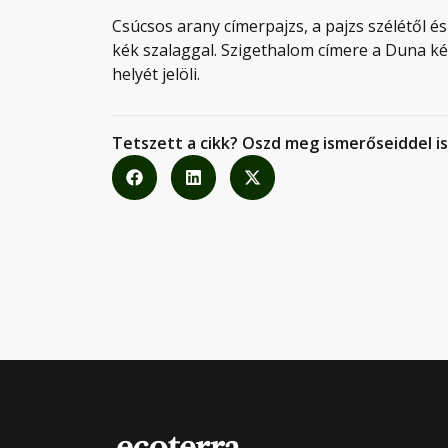
Csúcsos arany címerpajzs, a pajzs szélétől é
kék szalaggal. Szigethalom címere a Duna két
helyét jelöli.
Tetszett a cikk? Oszd meg ismerőseiddel is