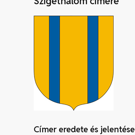
Szigethalom címere
Címer eredete és jelentése