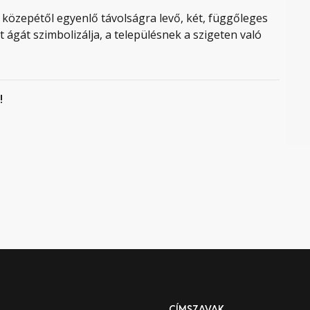
s közepétől egyenlő távolságra levő, két, függőleges
 ágát szimbolizálja, a településnek a szigeten való
!
CÍMSZAVAK