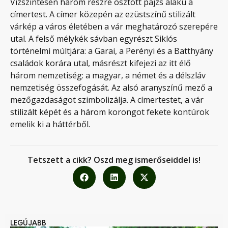
Vízszintesen három részre osztott pajzs alakú a
címertest. A címer közepén az ezüstszínű stilizált
várkép a város életében a vár meghatározó szerepére
utal. A felső mélykék sávban egyrészt Siklós
történelmi múltjára: a Garai, a Perényi és a Batthyány
családok korára utal, másrészt kifejezi az itt élő
három nemzetiség: a magyar, a német és a délszláv
nemzetiség összefogását. Az alsó aranyszínű mező a
mezőgazdaságot szimbolizálja. A címertestet, a vár
stilizált képét és a három korongot fekete kontúrok
emelik ki a háttérből.
Tetszett a cikk? Oszd meg ismerőseiddel is!
LEGÚJABB