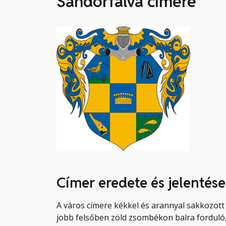
Sándorfalva címere
Címer eredete és jelentése
A város címere kékkel és arannyal sakkozott 
jobb felsőben zöld zsombékon balra forduló, 