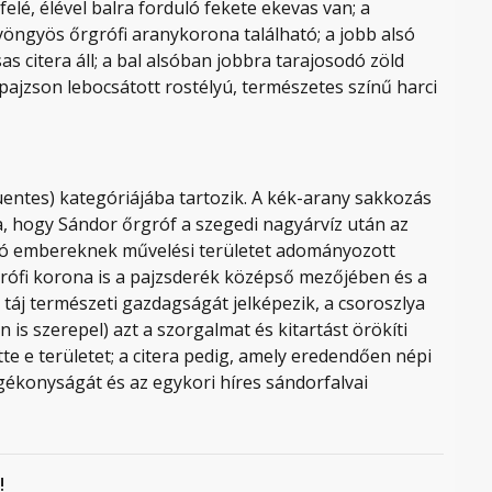
felé, élével balra forduló fekete ekevas van; a
öngyös őrgrófi aranykorona található; a jobb alsó
 citera áll; a bal alsóban jobbra tarajosodó zöld
pajzson lebocsátott rostélyú, természetes színű harci
uentes) kategóriájába tartozik. A kék-arany sakkozás
rra, hogy Sándor őrgróf a szegedi nagyárvíz után az
karó embereknek művelési területet adományozott
grófi korona is a pajzsderék középső mezőjében és a
 táj természeti gazdagságát jelképezik, a csoroszlya
 is szerepel) azt a szorgalmat és kitartást örökíti
e e területet; a citera pedig, amely eredendően népi
gékonyságát és az egykori híres sándorfalvai
!