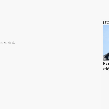
LE
 szerint.
Ez
el