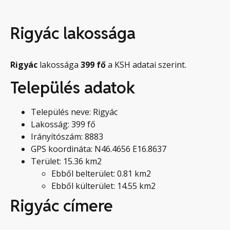
Rigyác lakossága
Rigyác
lakossága
399
fő
a KSH adatai szerint.
Település adatok
Település neve: Rigyác
Lakosság: 399 fő
Irányítószám: 8883
GPS koordináta: N46.4656 E16.8637
Terület: 15.36 km2
Ebből belterület: 0.81 km2
Ebből külterület: 14.55 km2
Rigyác címere