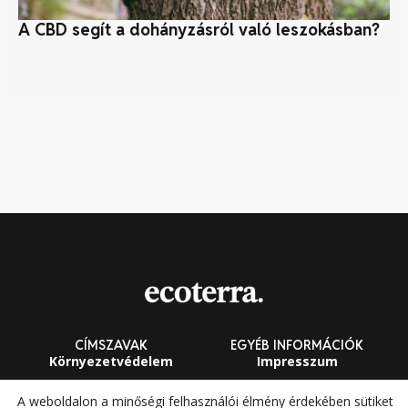
A CBD segít a dohányzásról való leszokásban?
Cs
fa
CÍMSZAVAK
EGYÉB INFORMÁCIÓK
Környezetvédelem
Impresszum
Fenntarthatóság
Általános Szerződési
A weboldalon a minőségi felhasználói élmény érdekében sütiket