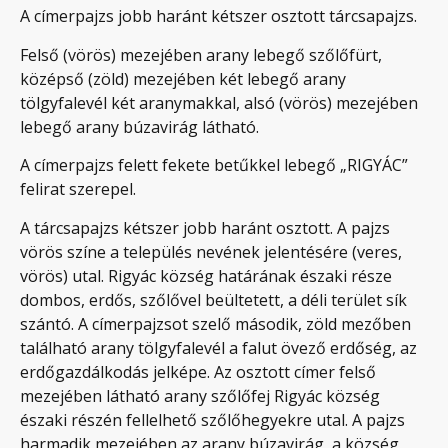
A címerpajzs jobb haránt kétszer osztott tárcsapajzs.
Felső (vörös) mezejében arany lebegő szőlőfürt,
középső (zöld) mezejében két lebegő arany
tölgyfalevél két aranymakkal, alsó (vörös) mezejében
lebegő arany búzavirág látható.
A címerpajzs felett fekete betűkkel lebegő „RIGYÁC”
felirat szerepel.
A tárcsapajzs kétszer jobb haránt osztott. A pajzs
vörös színe a település nevének jelentésére (veres,
vörös) utal. Rigyác község határának északi része
dombos, erdős, szőlővel beültetett, a déli terület sík
szántó. A címerpajzsot szelő második, zöld mezőben
található arany tölgyfalevél a falut övező erdőség, az
erdőgazdálkodás jelképe. Az osztott címer felső
mezejében látható arany szőlőfej Rigyác község
északi részén fellelhető szőlőhegyekre utal. A pajzs
harmadik mezejében az arany búzavirág, a község