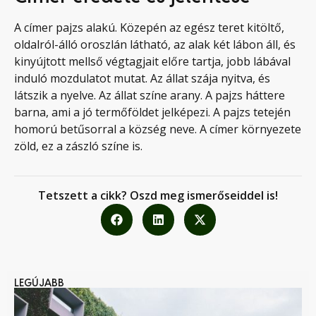
A címer pajzs alakú. Közepén az egész teret kitöltő,
oldalról-álló oroszlán látható, az alak két lábon áll, és
kinyújtott mellső végtagjait előre tartja, jobb lábával
induló mozdulatot mutat. Az állat szája nyitva, és
látszik a nyelve. Az állat színe arany. A pajzs háttere
barna, ami a jó termőföldet jelképezi. A pajzs tetején
homorú betűsorral a község neve. A címer környezete
zöld, ez a zászló színe is.
Tetszett a cikk? Oszd meg ismerőseiddel is!
LEGÚJABB