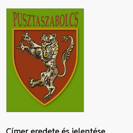
Címer eredete és jelentése