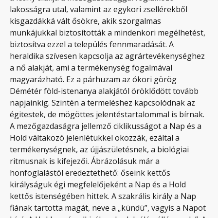
lakosságra utal, valamint az egykori zsellérekből
kisgazdákká vált ősökre, akik szorgalmas
munkájukkal biztosították a mindenkori megélhetést,
biztosítva ezzel a település fennmaradását. A
heraldika szívesen kapcsolja az agrártevékenységhez
a nő alakját, ami a termékenység fogalmával
magyarázható. Ez a párhuzam az ókori görög
Démétér föld-istenanya alakjától öröklődött tovább
napjainkig. Szintén a termeléshez kapcsolódnak az
égitestek, de mögöttes jelentéstartalommal is bírnak.
A mezőgazdaságra jellemző ciklikusságot a Nap és a
Hold váltakozó jelenlétükkel okozzák, ezáltal a
termékenységnek, az újjászületésnek, a biológiai
ritmusnak is kifejezői. Ábrázolásuk már a
honfoglalástól eredeztethető: őseink kettős
királyságuk égi megfelelőjeként a Nap és a Hold
kettős istenségében hittek. A szakrális király a Nap
fiának tartotta magát, neve a „kündü”, vagyis a Napot