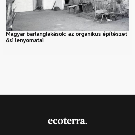
Magyar barlanglakások: az organikus építészet
Fe
ősi lenyomatai