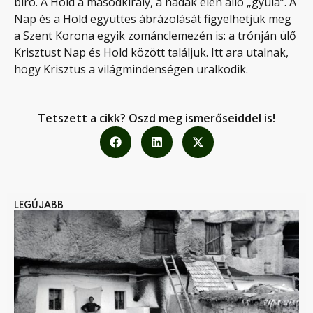
bíró. A Hold a másodkirály, a hadak élén álló „gyula”. A
Nap és a Hold együttes ábrázolását figyelhetjük meg
a Szent Korona egyik zománclemezén is: a trónján ülő
Krisztust Nap és Hold között találjuk. Itt ara utalnak,
hogy Krisztus a világmindenségen uralkodik.
Tetszett a cikk? Oszd meg ismerőseiddel is!
LEGÚJABB