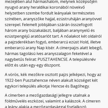
mezejében alul hármashalom, melynek középsőjén
nyugvó arany heraldikai koronából növekvő
helyzetben szembe fordult leányalak természetes
színében, aranyszőke hajjal, ezüstruháján aranyövvel
szerepel. Felemelt jobbjában szárán összefogott
három arany búzakalászt, baljában aranynyelű és
ezüstpengéjű aratósarlót tart. A nőalakot két oldalról
a pajzsderékban fogyó, emberarcú ezüst Hold, illetve
emberarcú arany Nap kísér. A címerpajzs alatt lebegő,
hármas tagolású íves aranyszalagon feketével a
nagybetűs felirat: PUSZTAHENCSE. A településnév
előtt és után egy-egy díszpont.
A vörös, kék mezőkre osztott pajzs jelképezi, hogy az
1922-ben Pusztahencse néven alakult községet két
egykori település alkotja: Hencse és Bagóhegy.
A címerben a mezőgazdasági jellegre utalnak a
földművelés eszközei, valamint a kalászok. A címeren
a leány alakja a mezőgazdasággal foglalkozó