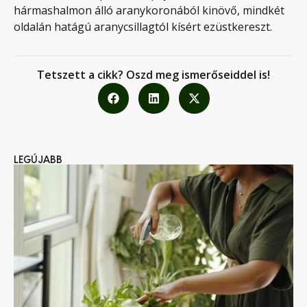
hármashalmon álló aranykoronából kinövő, mindkét
oldalán hatágú aranycsillagtól kísért ezüstkereszt.
Tetszett a cikk? Oszd meg ismerőseiddel is!
LEGÚJABB