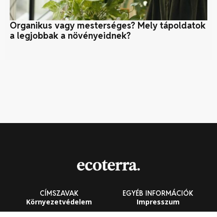
Organikus vagy mesterséges? Mely tápoldatok
Ka
a legjobbak a növényeidnek?
ka
CÍMSZAVAK
EGYÉB INFORMÁCIÓK
Környezetvédelem
Impresszum