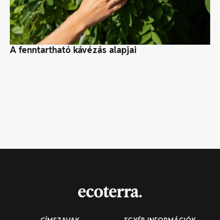
A fenntartható kávézás alapjai
Sz