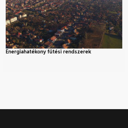
Energiahatékony fűtési rendszerek
S