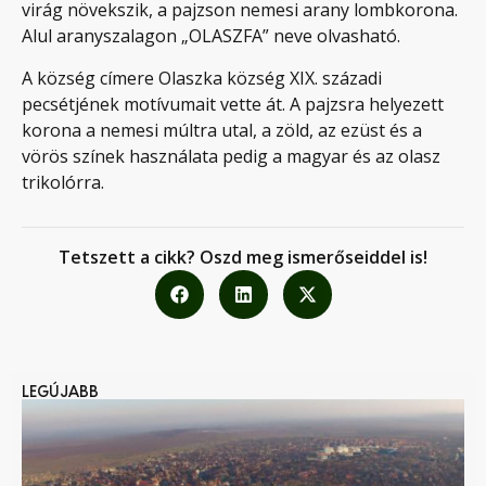
virág növekszik, a pajzson nemesi arany lombkorona.
Alul aranyszalagon „OLASZFA” neve olvasható.
A község címere Olaszka község XIX. századi
pecsétjének motívumait vette át. A pajzsra helyezett
korona a nemesi múltra utal, a zöld, az ezüst és a
vörös színek használata pedig a magyar és az olasz
trikolórra.
Tetszett a cikk? Oszd meg ismerőseiddel is!
LEGÚJABB