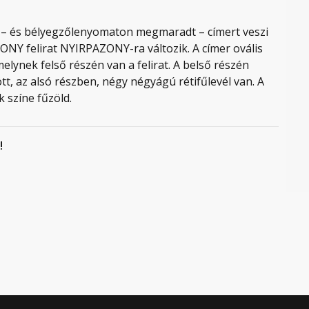
t – és bélyegzőlenyomaton megmaradt – címert veszi
AZONY felirat NYIRPAZONY-ra változik. A címer ovális
lynek felső részén van a felirat. A belső részén
tt, az alsó részben, négy négyágú rétifűlevél van. A
ek színe fűzöld.
!