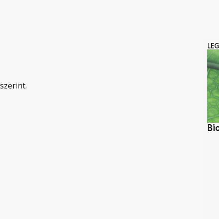
LE
szerint.
Bi