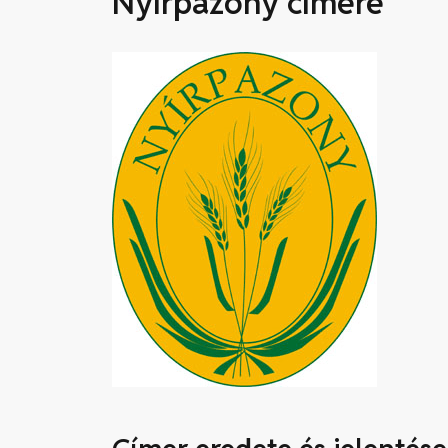
Nyírpazony címere