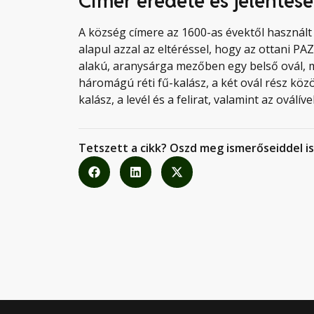
Címer eredete és jelentése
A község címere az 1600-as évektől használ
alapul azzal az eltéréssel, hogy az ottani P
alakú, aranysárga mezőben egy belső ovál, me
háromágú réti fű-kalász, a két ovál rész közö
kalász, a levél és a felirat, valamint az oválív
Tetszett a cikk? Oszd meg ismerőseiddel is