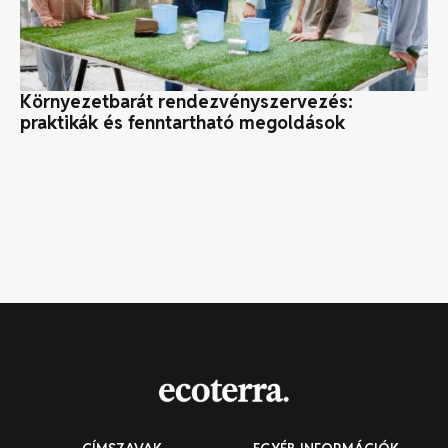
Környezetbarát rendezvényszervezés:
Fö
praktikák és fenntartható megoldások
ér