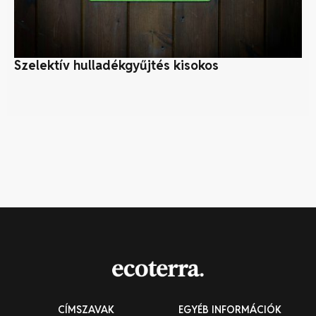
Szelektív hulladékgyűjtés kisokos
Mi
tu
CÍMSZAVAK
EGYÉB INFORMÁCIÓK