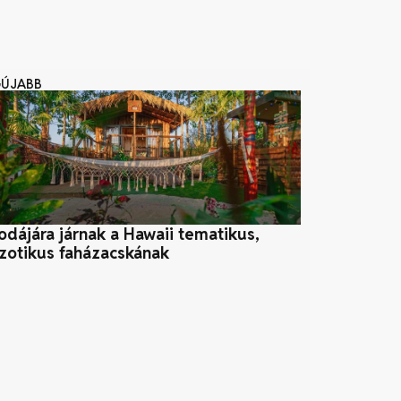
GÚJABB
odájára járnak a Hawaii tematikus,
A fenntarthat
zotikus faházacskának