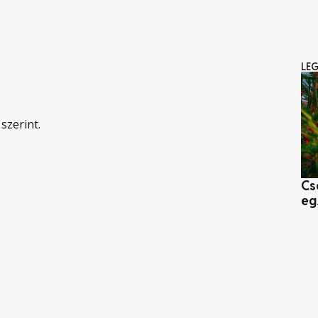
LE
szerint.
Cs
eg