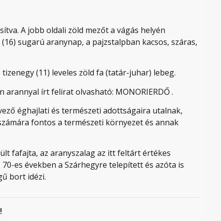
ítva. A jobb oldali zöld mezőt a vágás helyén
t (16) sugarú aranynap, a pajzstalpban kacsos, száras,
tizenegy (11) leveles zöld fa (tatár-juhar) lebeg.
ban arannyal írt felirat olvasható: MONORIERDŐ .
ező éghajlati és természeti adottságaira utalnak,
 számára fontos a természeti környezet és annak
 fafajta, az aranyszalag az itt feltárt értékes
- 70-es években a Szárhegyre telepített és azóta is
ű bort idézi.
!