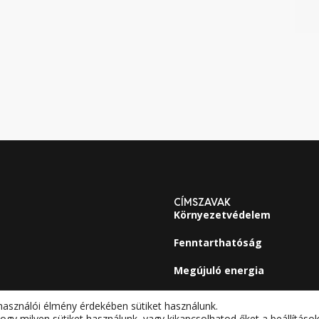
CÍMSZAVAK
Környezetvédelem
Fenntarthatóság
Megújuló energia
használói élmény érdekében sütiket használunk.
ogy milyen sütiket használunk, vagy kikapcsolhatod őket a
beállításo