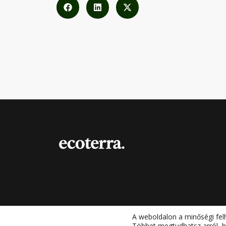
A weboldalon a minőségi fel
Többet megtudhatsz arról, h