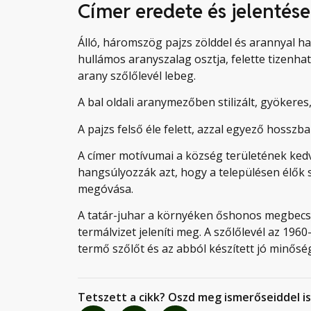
Címer eredete és jelentése
Álló, háromszög pajzs zölddel és arannyal has
hullámos aranyszalag osztja, felette tizenha
arany szőlőlevél lebeg.
A bal oldali aranymezőben stilizált, gyökeres, 
A pajzs felső éle felett, azzal egyező hossz
A címer motívumai a község területének kedv
hangsúlyozzák azt, hogy a településen élők
megóvása.
A tatár-juhar a környéken őshonos megbecsült
termálvizet jeleníti meg. A szőlőlevél az 1960
termő szőlőt és az abból készített jó minőség
Tetszett a cikk? Oszd meg ismerőseiddel is