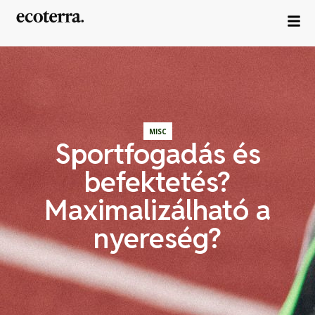
MISC
Sportfogadás és
befektetés?
Maximalizálható a
nyereség?