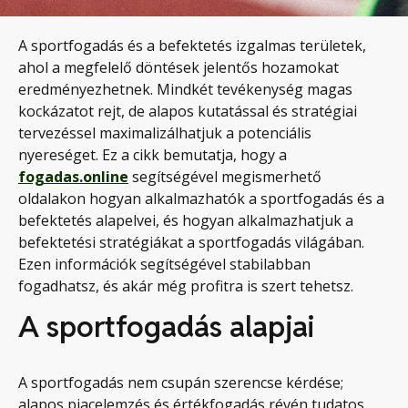
A sportfogadás és a befektetés izgalmas területek,
ahol a megfelelő döntések jelentős hozamokat
eredményezhetnek. Mindkét tevékenység magas
kockázatot rejt, de alapos kutatással és stratégiai
tervezéssel maximalizálhatjuk a potenciális
nyereséget. Ez a cikk bemutatja, hogy a
fogadas.online
segítségével megismerhető
oldalakon hogyan alkalmazhatók a sportfogadás és a
befektetés alapelvei, és hogyan alkalmazhatjuk a
befektetési stratégiákat a sportfogadás világában.
Ezen információk segítségével stabilabban
fogadhatsz, és akár még profitra is szert tehetsz.
A sportfogadás alapjai
A sportfogadás nem csupán szerencse kérdése;
alapos piacelemzés és értékfogadás révén tudatos