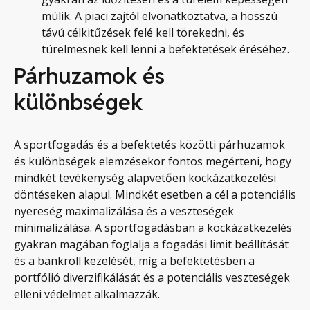
múlik. A piaci zajtól elvonatkoztatva, a hosszú
távú célkitűzések felé kell törekedni, és
türelmesnek kell lenni a befektetések éréséhez.
Párhuzamok és
különbségek
A sportfogadás és a befektetés közötti párhuzamok
és különbségek elemzésekor fontos megérteni, hogy
mindkét tevékenység alapvetően kockázatkezelési
döntéseken alapul. Mindkét esetben a cél a potenciális
nyereség maximalizálása és a veszteségek
minimalizálása. A sportfogadásban a kockázatkezelés
gyakran magában foglalja a fogadási limit beállítását
és a bankroll kezelését, míg a befektetésben a
portfólió diverzifikálását és a potenciális veszteségek
elleni védelmet alkalmazzák.