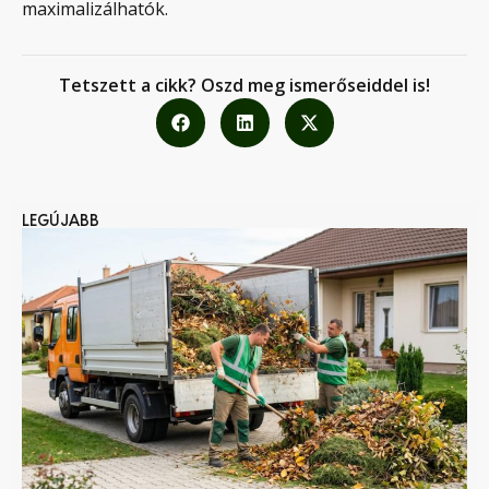
maximalizálhatók.
Tetszett a cikk? Oszd meg ismerőseiddel is!
LEGÚJABB