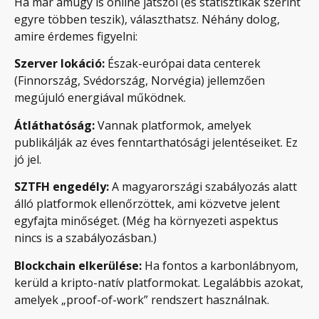
Ha már amúgy is online játszol (és statisztikák szerint
egyre többen teszik), választhatsz. Néhány dolog,
amire érdemes figyelni:
Szerver lokáció:
Észak-európai data centerek
(Finnország, Svédország, Norvégia) jellemzően
megújuló energiával működnek.
Átláthatóság:
Vannak platformok, amelyek
publikálják az éves fenntarthatósági jelentéseiket. Ez
jó jel.
SZTFH engedély:
A magyarországi szabályozás alatt
álló platformok ellenőrzöttek, ami közvetve jelent
egyfajta minőséget. (Még ha környezeti aspektus
nincs is a szabályozásban.)
Blockchain elkerülése:
Ha fontos a karbonlábnyom,
kerüld a kripto-natív platformokat. Legalábbis azokat,
amelyek „proof-of-work” rendszert használnak.