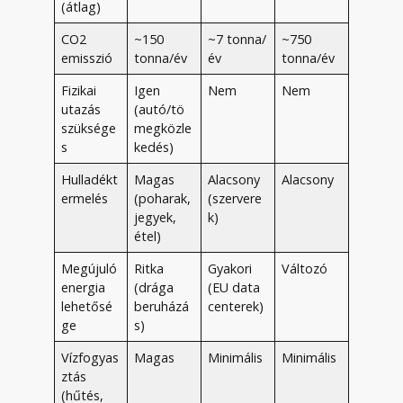
(átlag)
CO2
~150
~7 tonna/
~750
emisszió
tonna/év
év
tonna/év
Fizikai
Igen
Nem
Nem
utazás
(autó/tö
szüksége
megközle
s
kedés)
Hulladékt
Magas
Alacsony
Alacsony
ermelés
(poharak,
(szervere
jegyek,
k)
étel)
Megújuló
Ritka
Gyakori
Változó
energia
(drága
(EU data
lehetősé
beruházá
centerek)
ge
s)
Vízfogyas
Magas
Minimális
Minimális
ztás
(hűtés,