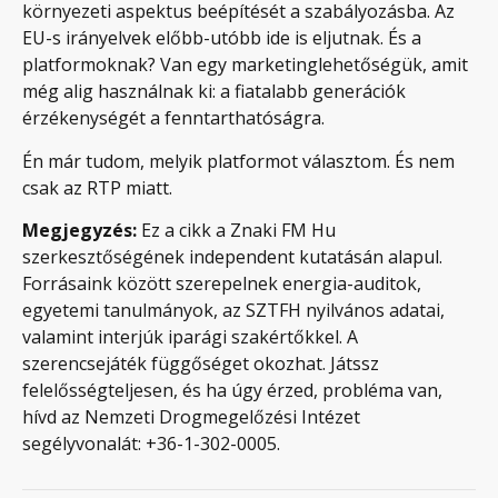
környezeti aspektus beépítését a szabályozásba. Az
EU-s irányelvek előbb-utóbb ide is eljutnak. És a
platformoknak? Van egy marketinglehetőségük, amit
még alig használnak ki: a fiatalabb generációk
érzékenységét a fenntarthatóságra.
Én már tudom, melyik platformot választom. És nem
csak az RTP miatt.
Megjegyzés:
Ez a cikk a Znaki FM Hu
szerkesztőségének independent kutatásán alapul.
Forrásaink között szerepelnek energia-auditok,
egyetemi tanulmányok, az SZTFH nyilvános adatai,
valamint interjúk iparági szakértőkkel. A
szerencsejáték függőséget okozhat. Játssz
felelősségteljesen, és ha úgy érzed, probléma van,
hívd az Nemzeti Drogmegelőzési Intézet
segélyvonalát: +36-1-302-0005.