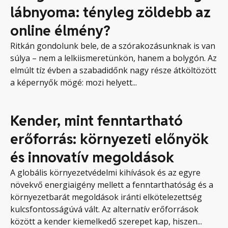
lábnyoma: tényleg zöldebb az
online élmény?
Ritkán gondolunk bele, de a szórakozásunknak is van
súlya – nem a lelkiismeretünkön, hanem a bolygón. Az
elmúlt tíz évben a szabadidőnk nagy része átköltözött
a képernyők mögé: mozi helyett...
Kender, mint fenntartható
erőforrás: környezeti előnyök
és innovatív megoldások
A globális környezetvédelmi kihívások és az egyre
növekvő energiaigény mellett a fenntarthatóság és a
környezetbarát megoldások iránti elkötelezettség
kulcsfontosságúvá vált. Az alternatív erőforrások
között a kender kiemelkedő szerepet kap, hiszen...