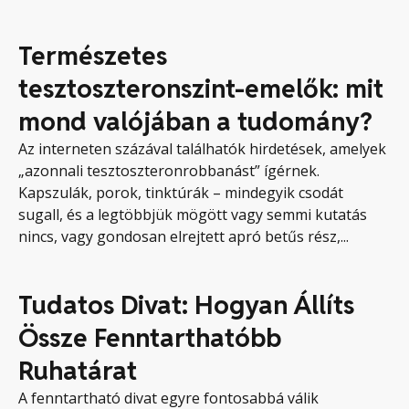
Természetes
tesztoszteronszint-emelők: mit
mond valójában a tudomány?
Az interneten százával találhatók hirdetések, amelyek
„azonnali tesztoszteronrobbanást” ígérnek.
Kapszulák, porok, tinktúrák – mindegyik csodát
sugall, és a legtöbbjük mögött vagy semmi kutatás
nincs, vagy gondosan elrejtett apró betűs rész,...
Tudatos Divat: Hogyan Állíts
Össze Fenntarthatóbb
Ruhatárat
A fenntartható divat egyre fontosabbá válik