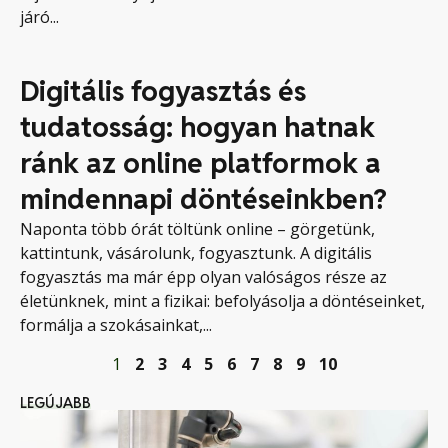
járó...
Digitális fogyasztás és
tudatosság: hogyan hatnak
ránk az online platformok a
mindennapi döntéseinkben?
Naponta több órát töltünk online – görgetünk,
kattintunk, vásárolunk, fogyasztunk. A digitális
fogyasztás ma már épp olyan valóságos része az
életünknek, mint a fizikai: befolyásolja a döntéseinket,
formálja a szokásainkat,...
1
2
3
4
5
6
7
8
9
10
LEGÚJABB