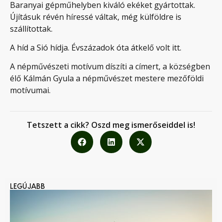
Baranyai gépműhelyben kiváló ekéket gyártottak.
Újításuk révén híressé váltak, még külföldre is
szállítottak.
A híd a Sió hídja. Évszázadok óta átkelő volt itt.
A népművészeti motívum díszíti a címert, a községben
élő Kálmán Gyula a népművészet mestere mezőföldi
motívumai.
Tetszett a cikk? Oszd meg ismerőseiddel is!
LEGÚJABB