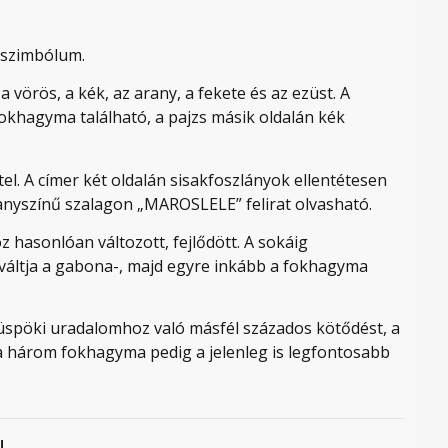
ó szimbólum.
 vörös, a kék, az arany, a fekete és az ezüst. A
okhagyma található, a pajzs másik oldalán kék
el. A címer két oldalán sisakfoszlányok ellentétesen
ranyszínű szalagon „MAROSLELE” felirat olvasható.
z hasonlóan változott, fejlődött. A sokáig
lváltja a gabona-, majd egyre inkább a fokhagyma
üspöki uradalomhoz való másfél százados kötődést, a
, a három fokhagyma pedig a jelenleg is legfontosabb
!