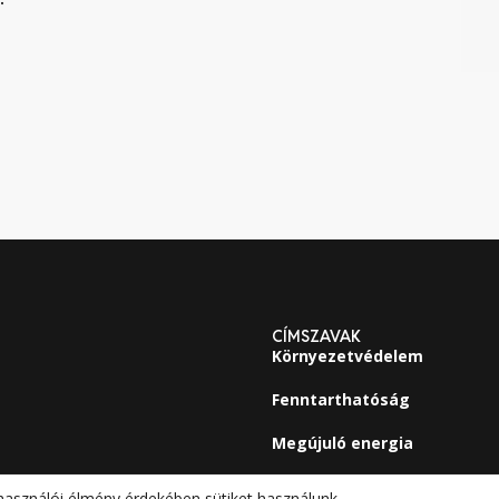
CÍMSZAVAK
Környezetvédelem
Fenntarthatóság
Megújuló energia
használói élmény érdekében sütiket használunk.