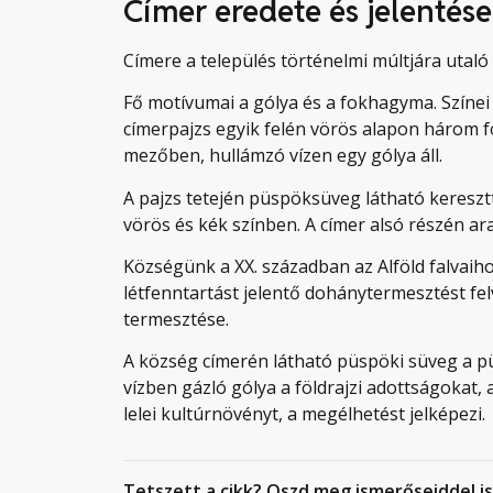
Címer eredete és jelentése
Címere a település történelmi múltjára utal
Fő motívumai a gólya és a fokhagyma. Színei a
címerpajzs egyik felén vörös alapon három f
mezőben, hullámzó vízen egy gólya áll.
A pajzs tetején püspöksüveg látható keresztt
vörös és kék színben. A címer alsó részén a
Községünk a XX. században az Alföld falvaiho
létfenntartást jelentő dohánytermesztést fe
termesztése.
A község címerén látható püspöki süveg a p
vízben gázló gólya a földrajzi adottságokat
lelei kultúrnövényt, a megélhetést jelképezi.
Tetszett a cikk? Oszd meg ismerőseiddel is