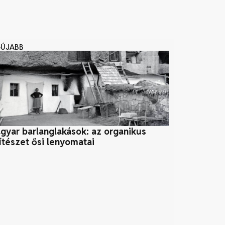
GÚJABB
gyar barlanglakások: az organikus
Csodájára já
ítészet ősi lenyomatai
egzotikus fa