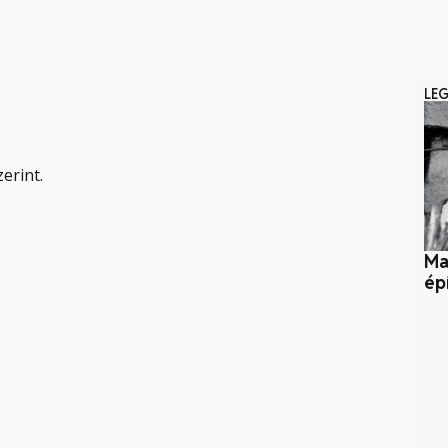
LE
erint.
Ma
ép