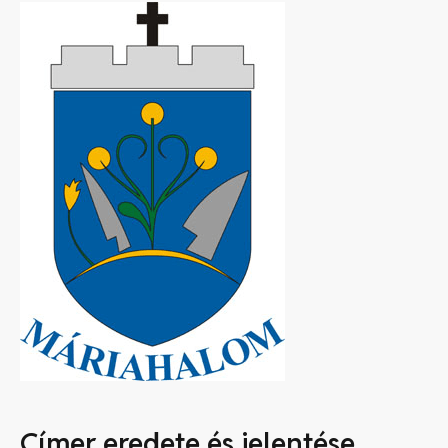
Címer eredete és jelentése