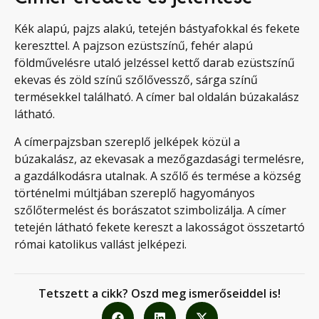
Kék alapú, pajzs alakú, tetején bástyafokkal és fekete
kereszttel. A pajzson ezüstszínű, fehér alapú
földművelésre utaló jelzéssel kettő darab ezüstszínű
ekevas és zöld színű szőlővessző, sárga színű
termésekkel található. A címer bal oldalán búzakalász
látható.
A címerpajzsban szereplő jelképek közül a
búzakalász, az ekevasak a mezőgazdasági termelésre,
a gazdálkodásra utalnak. A szőlő és termése a község
történelmi múltjában szereplő hagyományos
szőlőtermelést és borászatot szimbolizálja. A címer
tetején látható fekete kereszt a lakosságot összetartó
római katolikus vallást jelképezi.
Tetszett a cikk? Oszd meg ismerőseiddel is!