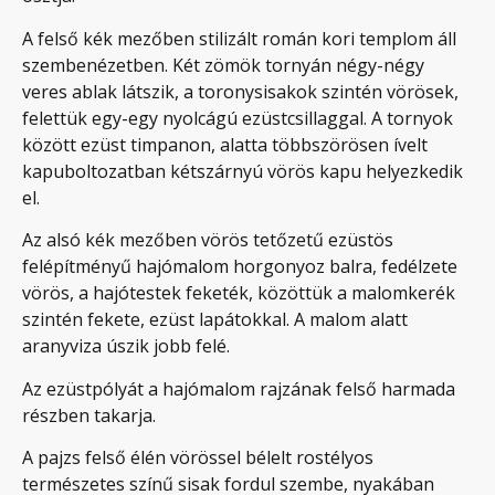
A felső kék mezőben stilizált román kori templom áll
szembenézetben. Két zömök tornyán négy-négy
veres ablak látszik, a toronysisakok szintén vörösek,
felettük egy-egy nyolcágú ezüstcsillaggal. A tornyok
között ezüst timpanon, alatta többszörösen ívelt
kapuboltozatban kétszárnyú vörös kapu helyezkedik
el.
Az alsó kék mezőben vörös tetőzetű ezüstös
felépítményű hajómalom horgonyoz balra, fedélzete
vörös, a hajótestek feketék, közöttük a malomkerék
szintén fekete, ezüst lapátokkal. A malom alatt
aranyviza úszik jobb felé.
Az ezüstpólyát a hajómalom rajzának felső harmada
részben takarja.
A pajzs felső élén vörössel bélelt rostélyos
természetes színű sisak fordul szembe, nyakában