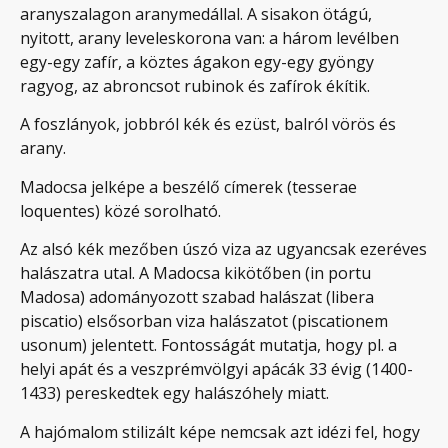
aranyszalagon aranymedállal. A sisakon ötágú,
nyitott, arany leveleskorona van: a három levélben
egy-egy zafír, a köztes ágakon egy-egy gyöngy
ragyog, az abroncsot rubinok és zafírok ékítik.
A foszlányok, jobbról kék és ezüst, balról vörös és
arany.
Madocsa jelképe a beszélő címerek (tesserae
loquentes) közé sorolható.
Az alsó kék mezőben úszó viza az ugyancsak ezeréves
halászatra utal. A Madocsa kikötőben (in portu
Madosa) adományozott szabad halászat (libera
piscatio) elsősorban viza halászatot (piscationem
usonum) jelentett. Fontosságát mutatja, hogy pl. a
helyi apát és a veszprémvölgyi apácák 33 évig (1400-
1433) pereskedtek egy halászóhely miatt.
A hajómalom stilizált képe nemcsak azt idézi fel, hogy