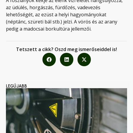
A foszlányok kékje az élénk vízi életet hangsúlyozza,
az üdülés, horgászás, fürdőzés, vadevezés
lehetőségét, az ezüst a helyi hagyományokat
(néptánc, szüreti bál stb.) jelzi. A vörös és az arany
pedig a madocsai borkultúra jellemzői.
Tetszett a cikk? Oszd meg ismerőseiddel is!
LEGÚJABB