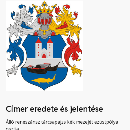
Címer eredete és jelentése
Álló reneszánsz tárcsapajzs kék mezejét ezüstpólya
osztja.