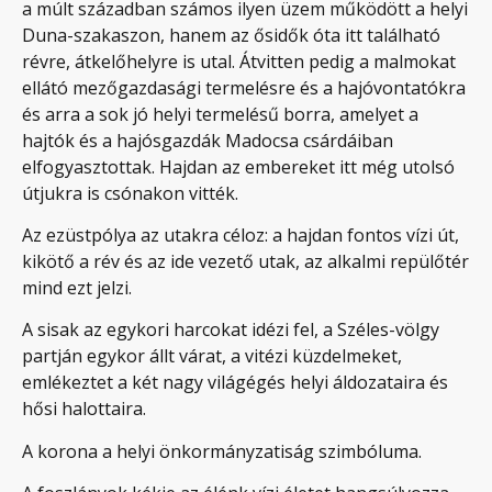
a múlt században számos ilyen üzem működött a helyi
Duna-szakaszon, hanem az ősidők óta itt található
révre, átkelőhelyre is utal. Átvitten pedig a malmokat
ellátó mezőgazdasági termelésre és a hajóvontatókra
és arra a sok jó helyi termelésű borra, amelyet a
hajtók és a hajósgazdák Madocsa csárdáiban
elfogyasztottak. Hajdan az embereket itt még utolsó
útjukra is csónakon vitték.
Az ezüstpólya az utakra céloz: a hajdan fontos vízi út,
kikötő a rév és az ide vezető utak, az alkalmi repülőtér
mind ezt jelzi.
A sisak az egykori harcokat idézi fel, a Széles-völgy
partján egykor állt várat, a vitézi küzdelmeket,
emlékeztet a két nagy világégés helyi áldozataira és
hősi halottaira.
A korona a helyi önkormányzatiság szimbóluma.