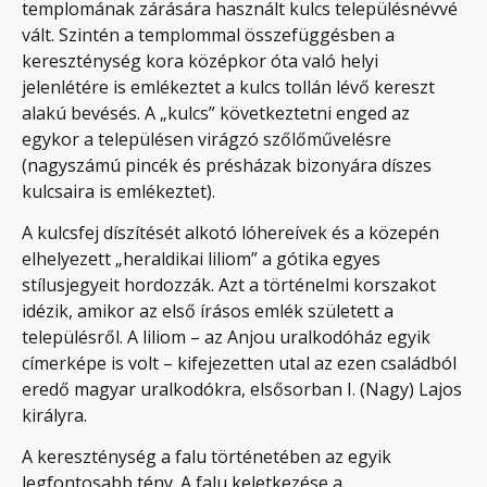
templomának zárására használt kulcs településnévvé
vált. Szintén a templommal összefüggésben a
kereszténység kora középkor óta való helyi
jelenlétére is emlékeztet a kulcs tollán lévő kereszt
alakú bevésés. A „kulcs” következtetni enged az
egykor a településen virágzó szőlőművelésre
(nagyszámú pincék és présházak bizonyára díszes
kulcsaira is emlékeztet).
A kulcsfej díszítését alkotó lóhereívek és a közepén
elhelyezett „heraldikai liliom” a gótika egyes
stílusjegyeit hordozzák. Azt a történelmi korszakot
idézik, amikor az első írásos emlék született a
településről. A liliom – az Anjou uralkodóház egyik
címerképe is volt – kifejezetten utal az ezen családból
eredő magyar uralkodókra, elsősorban I. (Nagy) Lajos
királyra.
A kereszténység a falu történetében az egyik
legfontosabb tény. A falu keletkezése a