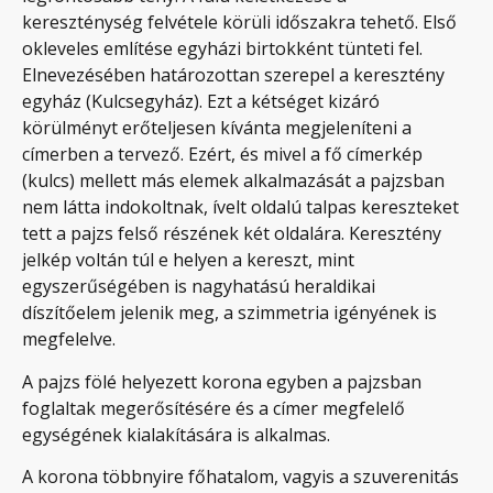
kereszténység felvétele körüli időszakra tehető. Első
okleveles említése egyházi birtokként tünteti fel.
Elnevezésében határozottan szerepel a keresztény
egyház (Kulcsegyház). Ezt a kétséget kizáró
körülményt erőteljesen kívánta megjeleníteni a
címerben a tervező. Ezért, és mivel a fő címerkép
(kulcs) mellett más elemek alkalmazását a pajzsban
nem látta indokoltnak, ívelt oldalú talpas kereszteket
tett a pajzs felső részének két oldalára. Keresztény
jelkép voltán túl e helyen a kereszt, mint
egyszerűségében is nagyhatású heraldikai
díszítőelem jelenik meg, a szimmetria igényének is
megfelelve.
A pajzs fölé helyezett korona egyben a pajzsban
foglaltak megerősítésére és a címer megfelelő
egységének kialakítására is alkalmas.
A korona többnyire főhatalom, vagyis a szuverenitás