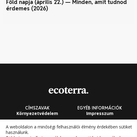
Föld napja (április 22.) — Minden, amit tudnod
Ge
érdemes (2026)
CÍMSZAVAK
EGYÉB INFORMÁCIÓK
Környezetvédelem
Impresszum
Fenntarthatóság
Általános Szerződési
A weboldalon a minőségi felhasználói élmény érdekében sütiket
Feltételek
használunk.