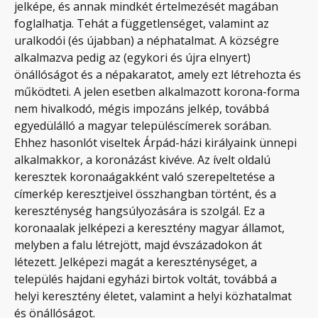
jelképe, és annak mindkét értelmezését magában
foglalhatja. Tehát a függetlenséget, valamint az
uralkodói (és újabban) a néphatalmat. A községre
alkalmazva pedig az (egykori és újra elnyert)
önállóságot és a népakaratot, amely ezt létrehozta és
működteti. A jelen esetben alkalmazott korona-forma
nem hivalkodó, mégis impozáns jelkép, továbbá
egyedülálló a magyar településcímerek sorában.
Ehhez hasonlót viseltek Árpád-házi királyaink ünnepi
alkalmakkor, a koronázást kivéve. Az ívelt oldalú
keresztek koronaágakként való szerepeltetése a
címerkép keresztjeivel összhangban történt, és a
kereszténység hangsúlyozására is szolgál. Ez a
koronaalak jelképezi a keresztény magyar államot,
melyben a falu létrejött, majd évszázadokon át
létezett. Jelképezi magát a kereszténységet, a
település hajdani egyházi birtok voltát, továbbá a
helyi keresztény életet, valamint a helyi közhatalmat
és önállóságot.