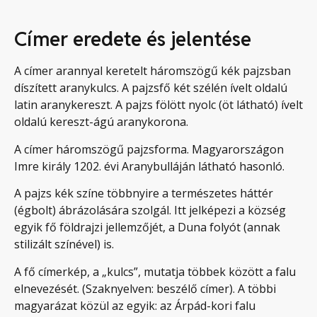
Címer eredete és jelentése
A címer arannyal keretelt háromszögű kék pajzsban
díszített aranykulcs. A pajzsfő két szélén ívelt oldalú
latin aranykereszt. A pajzs fölött nyolc (öt látható) ívelt
oldalú kereszt-ágú aranykorona.
A címer háromszögű pajzsforma. Magyarországon
Imre király 1202. évi Aranybulláján látható hasonló.
A pajzs kék színe többnyire a természetes háttér
(égbolt) ábrázolására szolgál. Itt jelképezi a község
egyik fő földrajzi jellemzőjét, a Duna folyót (annak
stilizált színével) is.
A fő címerkép, a „kulcs”, mutatja többek között a falu
elnevezését. (Szaknyelven: beszélő címer). A többi
magyarázat közül az egyik: az Árpád-kori falu