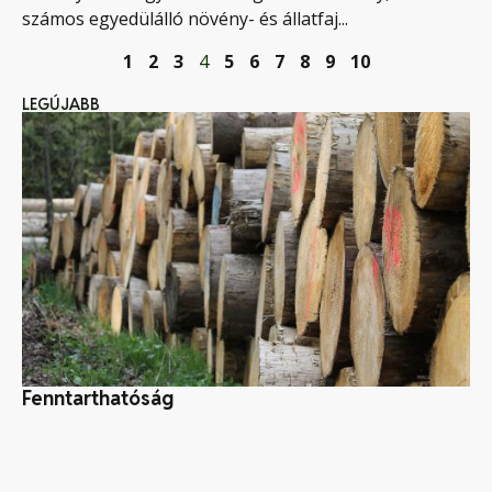
számos egyedülálló növény- és állatfaj...
1
2
3
4
5
6
7
8
9
10
LEGÚJABB
Fenntarthatóság
Az