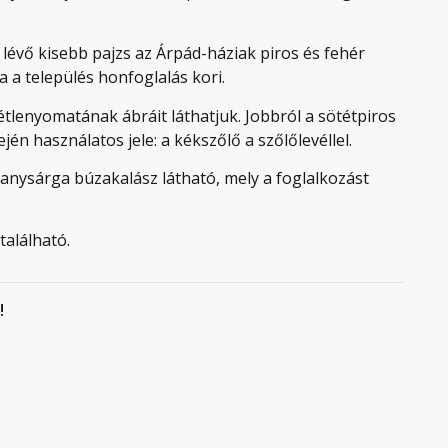
lévő kisebb pajzs az Árpád-háziak piros és fehér
 a település honfoglalás kori.
étlenyomatának ábráit láthatjuk. Jobbról a sötétpiros
én használatos jele: a kékszőlő a szőlőlevéllel.
anysárga búzakalász látható, mely a foglalkozást
található.
!