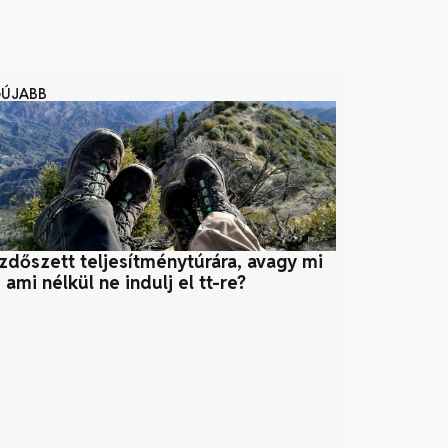
GÚJABB
zdőszett teljesítménytúrára, avagy mi
Az energiahat
 ami nélkül ne indulj el tt-re?