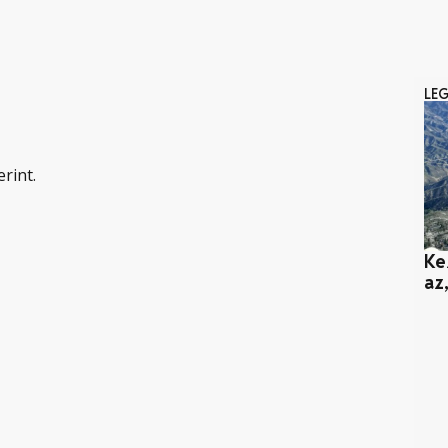
LE
rint.
Ke
az,