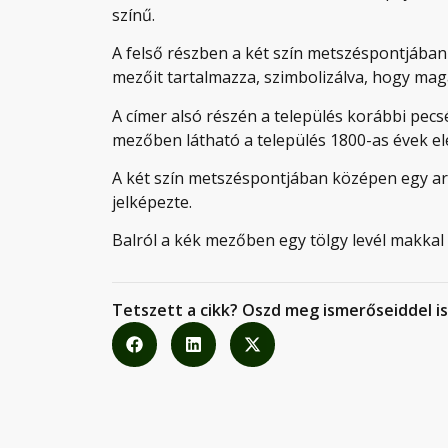
színű.
A felső részben a két szín metszéspontjában 
mezőit tartalmazza, szimbolizálva, hogy maga
A címer alsó részén a település korábbi pecs
mezőben látható a település 1800-as évek elej
A két szín metszéspontjában középen egy ar
jelképezte.
Balról a kék mezőben egy tölgy levél makkal 
Tetszett a cikk? Oszd meg ismerőseiddel is