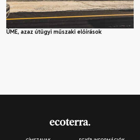
ÚME, azaz útügyi műszaki előírások
Id
m