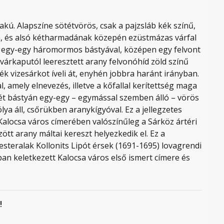
akú. Alapszíne sötétvörös, csak a pajzsláb kék színű,
an, és alsó kétharmadának közepén ezüstmázas várfal
in egy-egy háromormos bástyával, középen egy felvont
 várkaputól leeresztett arany felvonóhíd zöld színű
kék vizesárkot íveli át, enyhén jobbra haránt irányban.
al, amely elnevezés, illetve a kőfallal kerítettség maga
ét bástyán egy-egy – egymással szemben álló – vörös
ya áll, csőrükben aranykígyóval. Ez a jellegzetes
alocsa város címerében valószínűleg a Sárköz ártéri
zött arany máltai kereszt helyezkedik el. Ez a
steralak Kollonits Lipót érsek (1691-1695) lovagrendi
an keletkezett Kalocsa város első ismert címere és
!