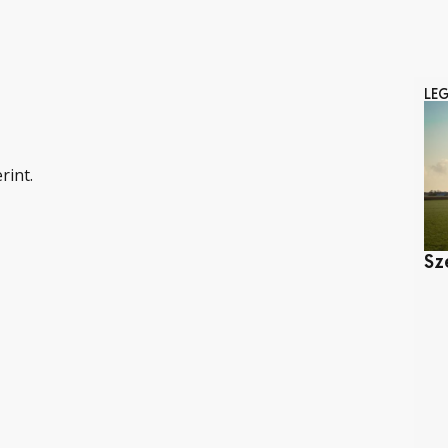
LE
rint.
Sz