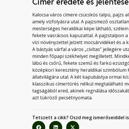
Címer eredete és jelentése
Kalocsa város címere csücskös talpú, pajzs al
amely vízfolyásra utal. A pajzsmező osztatl
mesterséges heraldikai képe látható, széle
fekete vasrácsos kapuzattal. A pajzstalpon a
vízi növényzettel jelzett mocsárvidéket és a 
A bástyás várfal a város „civitas” jellegére ut
minden főpapi székhelyet megilletett. Mindk
lábú és csőrű, fekete szemű és farkú ezüstgól
középkori keresztény heraldikai szimbólum K
állatvilágára utal. A két kapubástya ormai kö
klasszikus címertörés nélkül megtalálható me
tagságából ered, akinek regnálása időszakáb
azt tükröző pecsétnyomata.
Tetszett a cikk? Oszd meg ismerőseiddel is