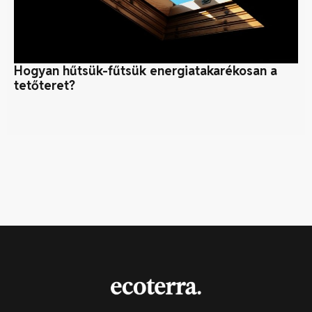
Hogyan hűtsük-fűtsük energiatakarékosan a
Né
tetőteret?