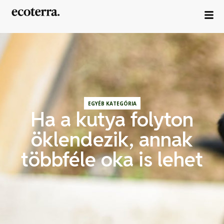
EGYÉB KATEGÓRIA
Ha a kutya folyton
öklendezik, annak
többféle oka is lehet