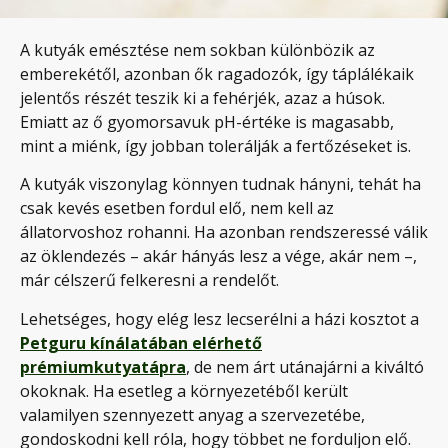
A kutyák emésztése nem sokban különbözik az
emberekétől, azonban ők ragadozók, így táplálékaik
jelentős részét teszik ki a fehérjék, azaz a húsok.
Emiatt az ő gyomorsavuk pH-értéke is magasabb,
mint a miénk, így jobban tolerálják a fertőzéseket is.
A kutyák viszonylag könnyen tudnak hányni, tehát ha
csak kevés esetben fordul elő, nem kell az
állatorvoshoz rohanni. Ha azonban rendszeressé válik
az öklendezés – akár hányás lesz a vége, akár nem –,
már célszerű felkeresni a rendelőt.
Lehetséges, hogy elég lesz lecserélni a házi kosztot a
Petguru kínálatában elérhető
prémiumkutyatápra
, de nem árt utánajárni a kiváltó
okoknak. Ha esetleg a környezetéből került
valamilyen szennyezett anyag a szervezetébe,
gondoskodni kell róla, hogy többet ne forduljon elő.