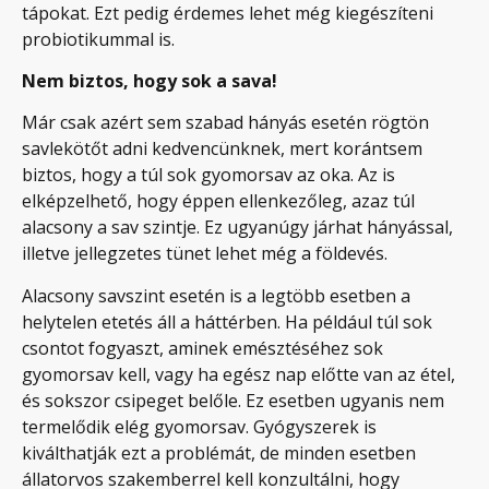
tápokat. Ezt pedig érdemes lehet még kiegészíteni
probiotikummal is.
Nem biztos, hogy sok a sava!
Már csak azért sem szabad hányás esetén rögtön
savlekötőt adni kedvencünknek, mert korántsem
biztos, hogy a túl sok gyomorsav az oka. Az is
elképzelhető, hogy éppen ellenkezőleg, azaz túl
alacsony a sav szintje. Ez ugyanúgy járhat hányással,
illetve jellegzetes tünet lehet még a földevés.
Alacsony savszint esetén is a legtöbb esetben a
helytelen etetés áll a háttérben. Ha például túl sok
csontot fogyaszt, aminek emésztéséhez sok
gyomorsav kell, vagy ha egész nap előtte van az étel,
és sokszor csipeget belőle. Ez esetben ugyanis nem
termelődik elég gyomorsav. Gyógyszerek is
kiválthatják ezt a problémát, de minden esetben
állatorvos szakemberrel kell konzultálni, hogy