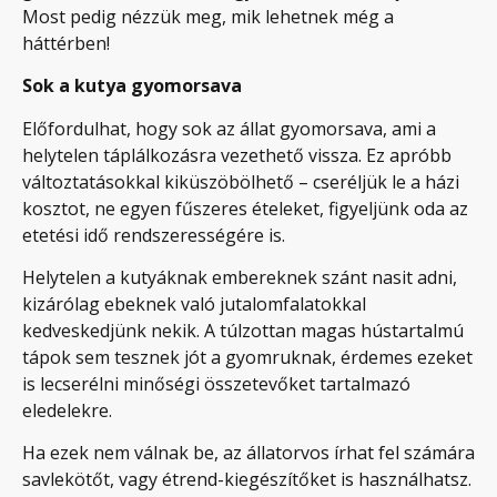
Most pedig nézzük meg, mik lehetnek még a
háttérben!
Sok a kutya gyomorsava
Előfordulhat, hogy sok az állat gyomorsava, ami a
helytelen táplálkozásra vezethető vissza. Ez apróbb
változtatásokkal kiküszöbölhető – cseréljük le a házi
kosztot, ne egyen fűszeres ételeket, figyeljünk oda az
etetési idő rendszerességére is.
Helytelen a kutyáknak embereknek szánt nasit adni,
kizárólag ebeknek való jutalomfalatokkal
kedveskedjünk nekik. A túlzottan magas hústartalmú
tápok sem tesznek jót a gyomruknak, érdemes ezeket
is lecserélni minőségi összetevőket tartalmazó
eledelekre.
Ha ezek nem válnak be, az állatorvos írhat fel számára
savlekötőt, vagy étrend-kiegészítőket is használhatsz.