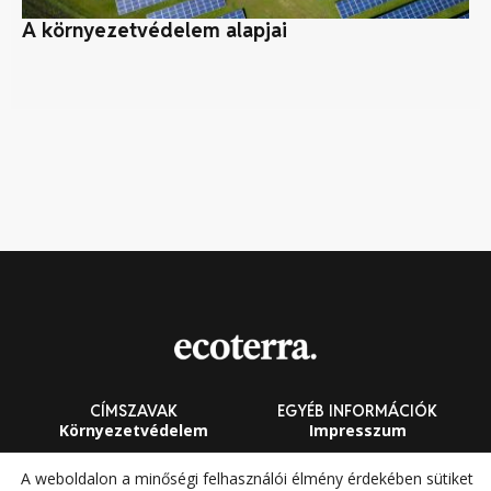
A környezetvédelem alapjai
Fe
CÍMSZAVAK
EGYÉB INFORMÁCIÓK
Környezetvédelem
Impresszum
Fenntarthatóság
Általános Szerződési
A weboldalon a minőségi felhasználói élmény érdekében sütiket