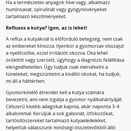
Ha a természetes anyagok híve vagy, alkalmazz
huminsavat, spirulinát vagy gyógynövényeket
tartalmazó készítményeket.
Refluxos a kutya? Igen, az is lehet!
A reflux a kutyáknál is előforduló betegség, nem csak
az embereket kínozza. Ilyenkor a gyomorsav visszajut
a nyelőcsőbe, ezzel irritációt okozva. Oka lehet
öröklött vagy szerzett, úgyhogy a diagnózis felállítása
elengedhetetlen. Úgy tudjuk csak mérsékelni a
tüneteket, megszüntetni a kiváltó okokat, ha tudjuk,
mi áll a háttérben.
Gyomorkímélő étrendet kell a kutya számára
bevezetni, ami nem izgatja a gyomor nyálkahártyáját.
Célszerű kisebb adagokat kapnia, akár naponta 3-4
alkalommal. Kerüljük a sok gabonát, ízfokozókat,
tartósítószereket tartalmazó kutyaeledeleket,
helyettük válasszunk minőségi összetevőkből álló