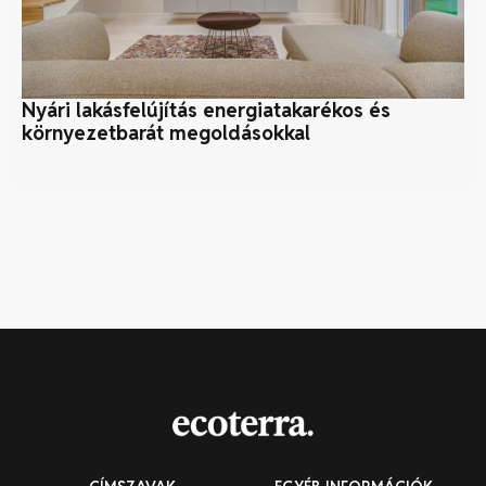
Nyári lakásfelújítás energiatakarékos és
A 
környezetbarát megoldásokkal