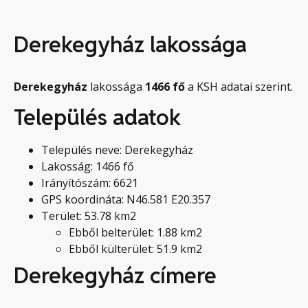
Derekegyház lakossága
Derekegyház
lakossága
1466
fő
a KSH adatai szerint.
Település adatok
Település neve: Derekegyház
Lakosság: 1466 fő
Irányítószám: 6621
GPS koordináta: N46.581 E20.357
Terület: 53.78 km2
Ebből belterület: 1.88 km2
Ebből külterület: 51.9 km2
Derekegyház címere