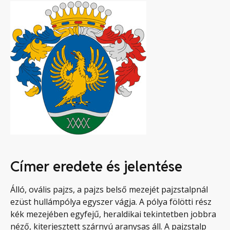
Címer eredete és jelentése
Álló, ovális pajzs, a pajzs belső mezejét pajzstalpnál
ezüst hullámpólya egyszer vágja. A pólya fölötti rész
kék mezejében egyfejű, heraldikai tekintetben jobbra
néző, kiterjesztett szárnyú aranysas áll. A pajzstalp