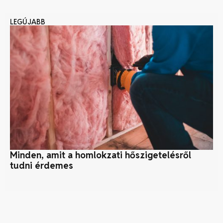
LEGÚJABB
Minden, amit a homlokzati hőszigetelésről
Ár
tudni érdemes