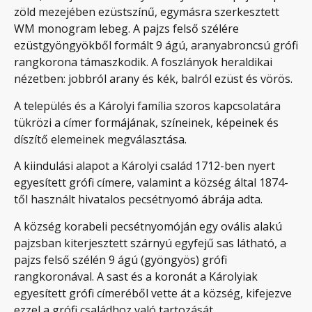
zöld mezejében ezüstszínű, egymásra szerkesztett
WM monogram lebeg. A pajzs felső szélére
ezüstgyöngyökből formált 9 ágú, aranyabroncsú grófi
rangkorona támaszkodik. A foszlányok heraldikai
nézetben: jobbról arany és kék, balról ezüst és vörös.
A település és a Károlyi família szoros kapcsolatára
tükrözi a címer formájának, színeinek, képeinek és
díszítő elemeinek megválasztása.
A kiindulási alapot a Károlyi család 1712-ben nyert
egyesített grófi címere, valamint a község által 1874-
től használt hivatalos pecsétnyomó ábrája adta.
A község korabeli pecsétnyomóján egy ovális alakú
pajzsban kiterjesztett szárnyú egyfejű sas látható, a
pajzs felső szélén 9 ágú (gyöngyös) grófi
rangkoronával. A sast és a koronát a Károlyiak
egyesített grófi címeréből vette át a község, kifejezve
ezzel a grófi családhoz való tartozását.