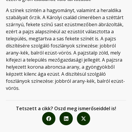
A színek szintén a hagyományt, valamint a heraldika
szabályait őrzik. A Károlyi család címerében a széttárt
szárnyú, fekete színű sast ezüstmezőben ábrázolták,
ezért a pajzs alapszínéül az ezüstöt választotta a
település, megtartva a sas fekete színét is. A pajzs
díszítésére szolgáló foszlányok színezése: jobbról
arany-kék, balról ezüst-vörös. A pajzstalp zöld, mely
kifejezi a település mezőgazdasági jellegét. A pajzsra
helyezett korona abroncsa arany, a gyöngyökből
képzett kilenc ága ezüst. A díszítésül szolgáló
foszlányok színezése: jobbról arany-kék, balról ezüst-
vörös.
Tetszett a cikk? Oszd meg ismerőseiddel is!